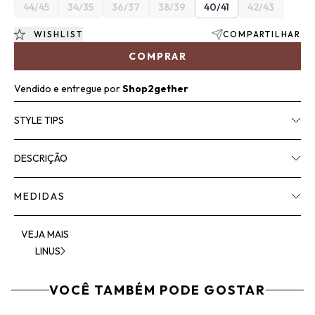
44/45
34/35
36/37
38/39
40/41
42/43
WISHLIST
COMPARTILHAR
COMPRAR
Vendido e entregue por
Shop2gether
STYLE TIPS
DESCRIÇÃO
MEDIDAS
VEJA MAIS
LINUS
VOCÊ TAMBÉM PODE GOSTAR