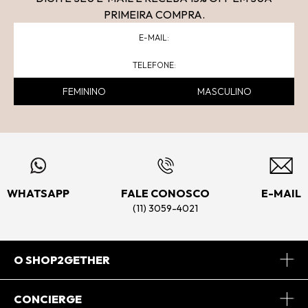
PRIMEIRA COMPRA.
FEMININO
MASCULINO
WHATSAPP
FALE CONOSCO
E-MAIL
(11) 3059-4021
O SHOP2GETHER
Sobre Nós
CONCIERGE