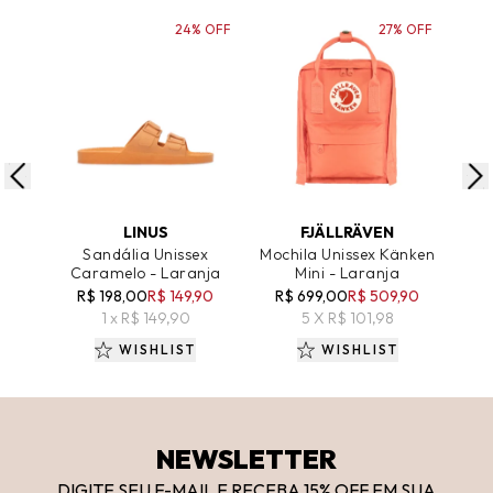
24% OFF
27% OFF
ADICIONAR AO CARRINHO
ADICIONAR AO CARRINHO
A
LINUS
FJÄLLRÄVEN
Sandália Unissex
Mochila Unissex Känken
Mo
Caramelo - Laranja
Mini - Laranja
Kân
R$ 198,00
R$ 149,90
R$ 699,00
R$ 509,90
R
1 x R$ 149,90
5 X R$ 101,98
WISHLIST
WISHLIST
NEWSLETTER
DIGITE SEU E-MAIL E RECEBA 15
% OFF
EM SUA