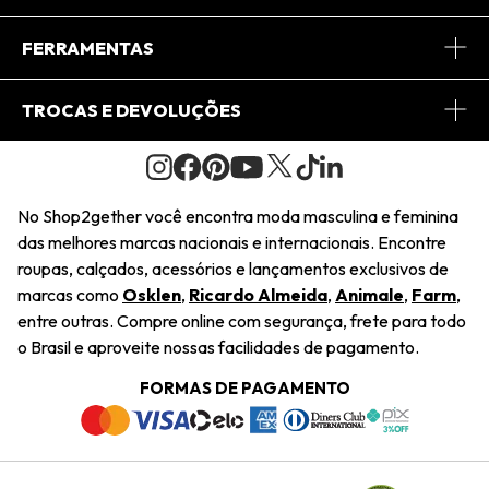
Conheça o App
Central de Relacionamento
FERRAMENTAS
Conheça o Site
Fretes
Minha Conta
TROCAS E DEVOLUÇÕES
Journal
2Getherclub
Pedido de Presente
Condições Gerais
Novos Designers
Regulamento e Promoções
Wishlist
No Shop2gether você encontra moda masculina e feminina
Troca Fácil
das melhores marcas nacionais e internacionais. Encontre
Saiu na Mídia
Cupons
roupas, calçados, acessórios e lançamentos exclusivos de
Restituição de Pagamento
marcas como
Osklen
,
Ricardo Almeida
,
Animale
,
Farm
,
Sustentabilidade
entre outras. Compre online com segurança, frete para todo
Dúvidas Frequentes
o Brasil e aproveite nossas facilidades de pagamento.
Navegando
Termos e Condições
FORMAS DE PAGAMENTO
Termos e Condições
Política de Privacidade
Trabalhe Conosco