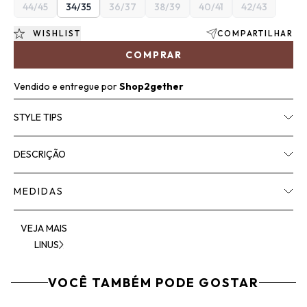
44/45
34/35
36/37
38/39
40/41
42/43
WISHLIST
COMPARTILHAR
COMPRAR
Vendido e entregue por
Shop2gether
STYLE TIPS
DESCRIÇÃO
MEDIDAS
VEJA MAIS
LINUS
VOCÊ TAMBÉM PODE GOSTAR