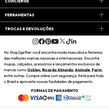
Sobre Nós
CONCIERGE
Conheça o App
Central de Relacionamento
FERRAMENTAS
Conheça o Site
Fretes
Minha Conta
TROCAS E DEVOLUÇÕES
Journal
2Getherclub
Pedido de Presente
Condições Gerais
Novos Designers
Regulamento e Promoções
Wishlist
No Shop2gether você encontra moda masculina e feminina
Troca Fácil
das melhores marcas nacionais e internacionais. Encontre
Saiu na Mídia
Cupons
roupas, calçados, acessórios e lançamentos exclusivos de
Restituição de Pagamento
marcas como
Osklen
,
Ricardo Almeida
,
Animale
,
Farm
,
Sustentabilidade
entre outras. Compre online com segurança, frete para todo
Dúvidas Frequentes
o Brasil e aproveite nossas facilidades de pagamento.
Navegando
Termos e Condições
FORMAS DE PAGAMENTO
Termos e Condições
Política de Privacidade
Trabalhe Conosco