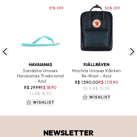
37% OFF
30% OFF
ADICIONAR AO CARRINHO
ADICIONAR AO CARRINHO
A
HAVAIANAS
FJÄLLRÄVEN
Sandália Unissex
Mochila Unissex Kånken
Polo
Havaianas Tradicional
Re-Wool - Azul
Em 
- Azul
R$ 1.590,00
R$ 1.113,90
R$ 29,99
R$ 18,90
R
10 X R$ 111,39
1 x R$ 18,90
WISHLIST
WISHLIST
NEWSLETTER