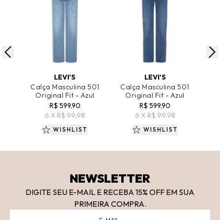
ADICIONAR AO CARRINHO
ADICIONAR AO CARRINHO
A
LEVI'S
LEVI'S
Calça Masculina 501
Calça Masculina 501
Ca
Original Fit - Azul
Original Fit - Azul
O
R$ 599,90
R$ 599,90
6 X R$ 99,98
6 X R$ 99,98
WISHLIST
WISHLIST
NEWSLETTER
DIGITE SEU E-MAIL E RECEBA 15
% OFF
EM SUA
PRIMEIRA COMPRA.