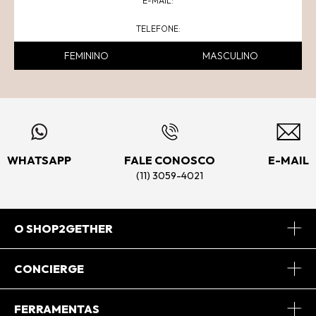
FEMININO
MASCULINO
WHATSAPP
FALE CONOSCO
E-MAIL
(11) 3059-4021
O SHOP2GETHER
Sobre Nós
CONCIERGE
Conheça o App
Central de Relacionamento
FERRAMENTAS