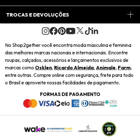
Conheça o Site
Fretes
Minha Conta
TROCAS E DEVOLUÇÕES
Journal
2Getherclub
Pedido de Presente
Condições Gerais
Novos Designers
Regulamento e Promoções
Wishlist
No Shop2gether você encontra moda masculina e feminina
Troca Fácil
das melhores marcas nacionais e internacionais. Encontre
Saiu na Mídia
Cupons
roupas, calçados, acessórios e lançamentos exclusivos de
Restituição de Pagamento
marcas como
Osklen
,
Ricardo Almeida
,
Animale
,
Farm
,
Sustentabilidade
entre outras. Compre online com segurança, frete para todo
Dúvidas Frequentes
o Brasil e aproveite nossas facilidades de pagamento.
Navegando
Termos e Condições
FORMAS DE PAGAMENTO
Termos e Condições
Política de Privacidade
Trabalhe Conosco
Declaração De Conteúdo