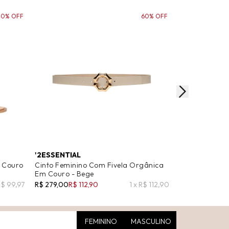
40% OFF
60% OFF
'2ESSENTIAL
BASIQ
m Couro
Cinto Feminino Com Fivela Orgânica
Cinto Feminin
Em Couro - Bege
Metal - Bege
R$ 99,97
R$ 279,00
R$ 112,90
1 x R$ 112,90
R$ 239,00
R$ 9
FEMININO
MASCULINO