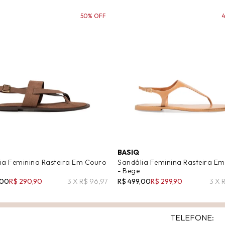
50% OFF
BASIQ
ia Feminina Rasteira Em Couro
Sandália Feminina Rasteira E
- Bege
,00
R$ 290,90
3 X R$ 96,97
R$ 499,00
R$ 299,90
3 X 