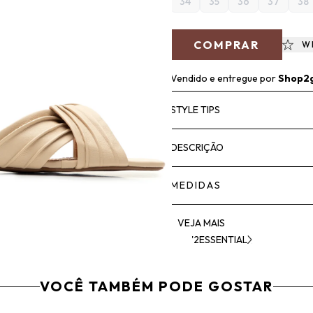
34
35
36
37
38
COMPRAR
W
Vendido e entregue por
Shop2
STYLE TIPS
DESCRIÇÃO
MEDIDAS
VEJA MAIS
'2ESSENTIAL
VOCÊ TAMBÉM PODE GOSTAR