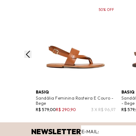
50% OFF
BASIQ
BASIQ
Sandália Feminina Rasteira E Couro -
Sandál
Bege
- Bege
R$ 579,00
R$ 290,90
3 X R$ 96,97
R$ 579
NEWSLETTER