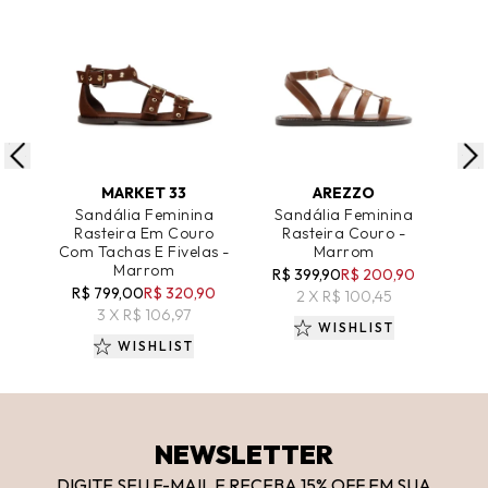
ADICIONAR AO CARRINHO
ADICIONAR AO CARRINHO
A
MARKET 33
AREZZO
Sandália Feminina
Sandália Feminina
S
Rasteira Em Couro
Rasteira Couro -
Rast
Com Tachas E Fivelas -
Marrom
Marrom
R$ 399,90
R$ 200,90
R
R$ 799,00
R$ 320,90
2 X R$ 100,45
3 X R$ 106,97
WISHLIST
WISHLIST
NEWSLETTER
DIGITE SEU E-MAIL E RECEBA 15
% OFF
EM SUA