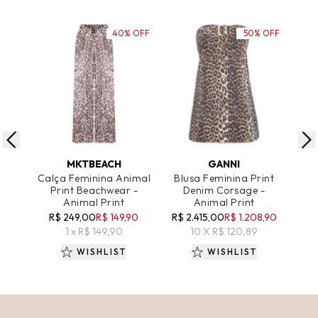
40% OFF
50% OFF
ADICIONAR AO CARRINHO
ADICIONAR AO CARRINHO
A
MKTBEACH
GANNI
Calça Feminina Animal
Blusa Feminina Print
Cin
Print Beachwear -
Denim Corsage -
Pri
Animal Print
Animal Print
Me
R$ 249,00
R$ 149,90
R$ 2.415,00
R$ 1.208,90
R
1 x R$ 149,90
10 X R$ 120,89
WISHLIST
WISHLIST