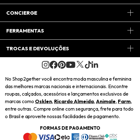
Sobre Nós
CONCIERGE
Conheça o App
Central de Relacionamento
FERRAMENTAS
Conheça o Site
Fretes
Minha Conta
TROCAS E DEVOLUÇÕES
Journal
2Getherclub
Pedido de Presente
Condições Gerais
Novos Designers
Regulamento e Promoções
Wishlist
No Shop2gether você encontra moda masculina e feminina
Troca Fácil
das melhores marcas nacionais e internacionais. Encontre
Saiu na Mídia
Cupons
roupas, calçados, acessórios e lançamentos exclusivos de
Restituição de Pagamento
marcas como
Osklen
,
Ricardo Almeida
,
Animale
,
Farm
,
Sustentabilidade
entre outras. Compre online com segurança, frete para todo
Dúvidas Frequentes
o Brasil e aproveite nossas facilidades de pagamento.
Navegando
Termos e Condições
FORMAS DE PAGAMENTO
Termos e Condições