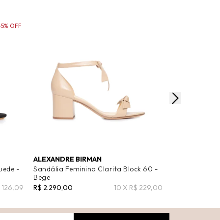
45% OFF
ALEXANDRE BIRMAN
HAVAIANAS
uede -
Sandália Feminina Clarita Block 60 -
Sandália Femi
Bege
Dourado
$ 126,09
R$ 2.290,00
10 X R$ 229,00
R$ 39,99
R$ 24,