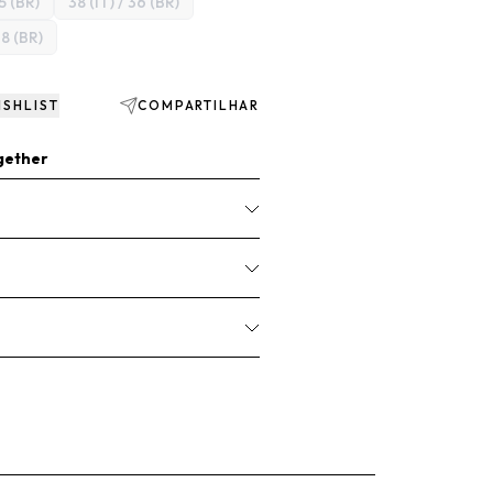
35 (BR)
38 (IT) / 36 (BR)
38 (BR)
ISHLIST
COMPARTILHAR
gether