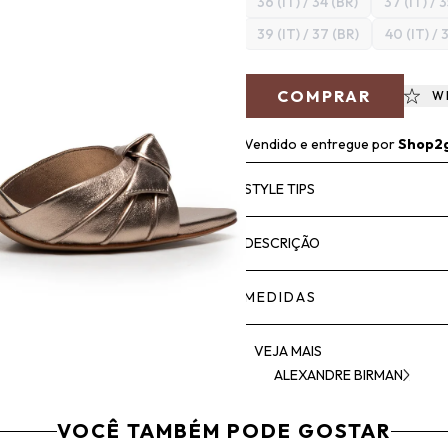
36 (IT) / 34 (BR)
37 (IT) / 
39 (IT) / 37 (BR)
40 (IT) / 
COMPRAR
W
Vendido e entregue por
Shop2
STYLE TIPS
DESCRIÇÃO
MEDIDAS
VEJA MAIS
ALEXANDRE BIRMAN
VOCÊ TAMBÉM PODE GOSTAR