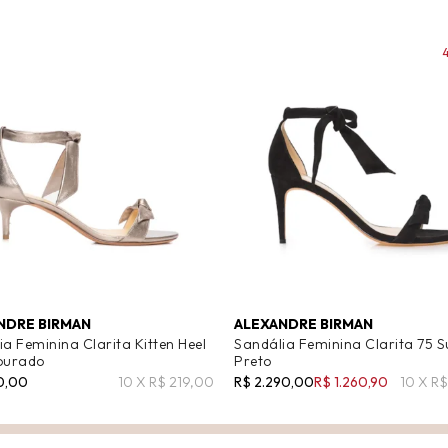
NDRE BIRMAN
ALEXANDRE BIRMAN
a Feminina Clarita Kitten Heel
Sandália Feminina Clarita 75 S
ourado
Preto
90,00
10 X R$ 219,00
R$ 2.290,00
R$ 1.260,90
10 X R