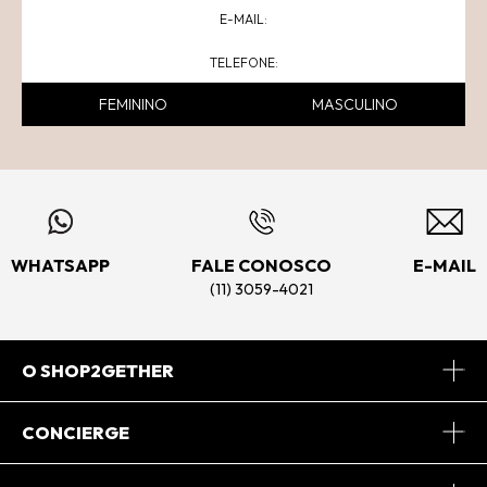
FEMININO
MASCULINO
WHATSAPP
FALE CONOSCO
E-MAIL
(11) 3059-4021
O SHOP2GETHER
Sobre Nós
CONCIERGE
Conheça o App