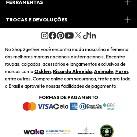
Central de Relacionamento
FERRAMENTAS
Conheça o Site
Fretes
Minha Conta
TROCAS E DEVOLUÇÕES
Journal
2Getherclub
Pedido de Presente
Condições Gerais
Novos Designers
Regulamento e Promoções
Wishlist
No Shop2gether você encontra moda masculina e feminina
Troca Fácil
das melhores marcas nacionais e internacionais. Encontre
Saiu na Mídia
Cupons
roupas, calçados, acessórios e lançamentos exclusivos de
Restituição de Pagamento
marcas como
Osklen
,
Ricardo Almeida
,
Animale
,
Farm
,
Sustentabilidade
entre outras. Compre online com segurança, frete para todo
Dúvidas Frequentes
o Brasil e aproveite nossas facilidades de pagamento.
Navegando
Termos e Condições
FORMAS DE PAGAMENTO
Termos e Condições
Política de Privacidade
Trabalhe Conosco
Declaração De Conteúdo