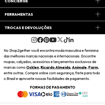
Sobre Nós
CONCIERGE
Conheça o App
Central de Relacionamento
FERRAMENTAS
Conheça o Site
Fretes
Minha Conta
TROCAS E DEVOLUÇÕES
Journal
2Getherclub
Pedido de Presente
Condições Gerais
Novos Designers
Regulamento e Promoções
Wishlist
No Shop2gether você encontra moda masculina e feminina
Troca Fácil
das melhores marcas nacionais e internacionais. Encontre
Saiu na Mídia
Cupons
roupas, calçados, acessórios e lançamentos exclusivos de
Restituição de Pagamento
marcas como
Osklen
,
Ricardo Almeida
,
Animale
,
Farm
,
Sustentabilidade
entre outras. Compre online com segurança, frete para todo
Dúvidas Frequentes
o Brasil e aproveite nossas facilidades de pagamento.
Navegando
Termos e Condições
FORMAS DE PAGAMENTO
Termos e Condições
Política de Privacidade
Trabalhe Conosco