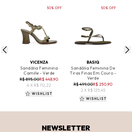
50% OFF
50% OFF
ADICIONAR AO CARRINHO
ADICIONAR AO CARRINHO
A
VICENZA
BASIQ
Sandália Feminina
Sandália Feminina De
S
Camille - Verde
Tiras Finas Em Couro -
Hava
Verde
R$ 895,00
R$ 448,90
R$ 499,00
R$ 250,90
4 X R$ 112,22
2 X R$ 125,45
WISHLIST
WISHLIST
NEWSLETTER