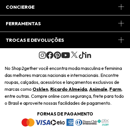
Sobre Nós
CONCIERGE
Conheça o App
Central de Relacionamento
FERRAMENTAS
Conheça o Site
Fretes
Minha Conta
TROCAS E DEVOLUÇÕES
Journal
2Getherclub
Pedido de Presente
Condições Gerais
Novos Designers
Regulamento e Promoções
Wishlist
No Shop2gether você encontra moda masculina e feminina
Troca Fácil
das melhores marcas nacionais e internacionais. Encontre
Saiu na Mídia
Cupons
roupas, calçados, acessórios e lançamentos exclusivos de
Restituição de Pagamento
marcas como
Osklen
,
Ricardo Almeida
,
Animale
,
Farm
,
Sustentabilidade
entre outras. Compre online com segurança, frete para todo
Dúvidas Frequentes
o Brasil e aproveite nossas facilidades de pagamento.
Navegando
Termos e Condições
FORMAS DE PAGAMENTO
Termos e Condições
Política de Privacidade