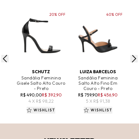
20% OFF
40% OFF
ADICIONAR AO CARRINHO
ADICIONAR AO CARRINHO
A
SCHUTZ
LUIZA BARCELOS
Sandália Feminina
Sandália Feminina
Bo
Gisele Salto Alto Couro
Salto Alto Fino Em
Can
- Preto
Couro - Preto
R$ 490,00
R$ 392,90
R$ 759,90
R$ 456,90
R
4 X R$ 98,22
5 X R$ 91,38
WISHLIST
WISHLIST