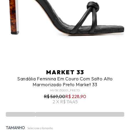
MARKET 33
Sandália Feminina Em Couro Com Salto Alto
Marmorizado Preto Market 33
MV5KI30001_PRETO
R$ 569,00
R$ 228,90
2 X R$ 114,45
TAMANHO
Selecione o tamanho