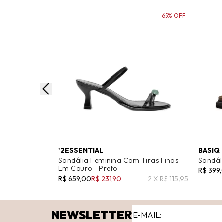
65% OFF
'2ESSENTIAL
BASIQ
Sandália Feminina Com Tiras Finas
Sandál
Em Couro - Preto
R$ 399
R$ 659,00
R$ 231,90
2 X R$ 115,95
NEWSLETTER