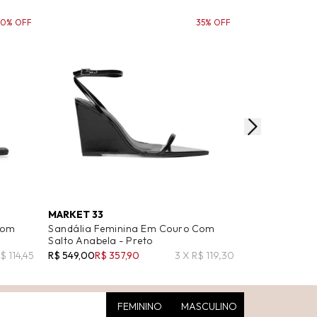
60% OFF
35% OFF
MARKET 33
MARKET 33
Com
Sandália Feminina Em Couro Com
Sandália Fem
Salto Anabela - Preto
Salto Bloco - 
$ 114,45
R$ 549,00
R$ 357,90
3 X R$ 119,30
R$ 539,00
R$ 2
FEMININO
MASCULINO