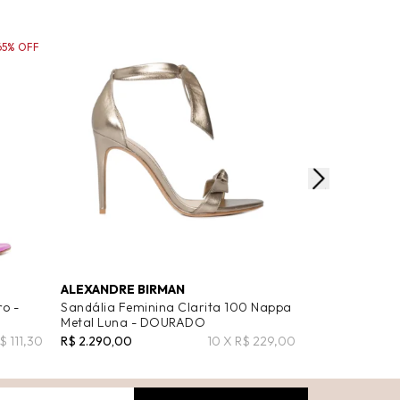
65% OFF
ALEXANDRE BIRMAN
ALEXANDRE B
ro -
Sandália Feminina Clarita 100 Nappa
Sandália Femi
Metal Luna - DOURADO
Preto
$ 111,30
R$ 2.290,00
10 X R$ 229,00
R$ 2.290,00
R$