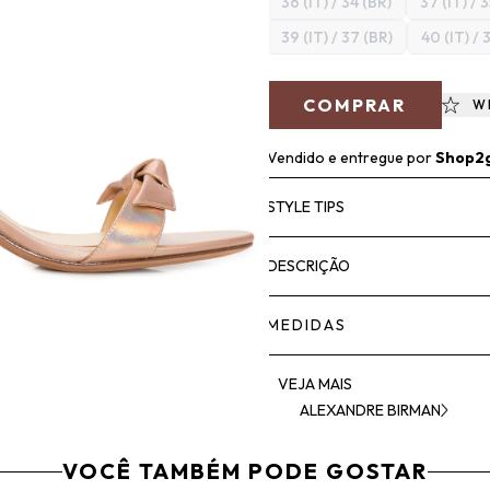
36 (IT) / 34 (BR)
37 (IT) / 
39 (IT) / 37 (BR)
40 (IT) / 
COMPRAR
W
Vendido e entregue por
Shop2
STYLE TIPS
DESCRIÇÃO
MEDIDAS
VEJA MAIS
ALEXANDRE BIRMAN
VOCÊ TAMBÉM PODE GOSTAR