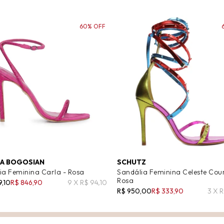
60% OFF
A BOGOSIAN
SCHUTZ
ia Feminina Carla - Rosa
Sandália Feminina Celeste Cou
Rosa
9,10
R$ 846,90
9 X R$ 94,10
R$ 950,00
R$ 333,90
3 X R