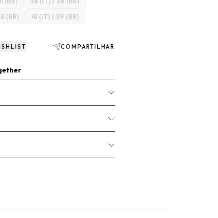
35 (BR)
38 (IT) / 36 (BR)
38 (BR)
41 (IT) / 39 (BR)
ISHLIST
COMPARTILHAR
gether