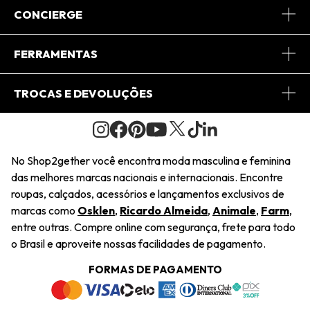
Sobre Nós
CONCIERGE
Conheça o App
Central de Relacionamento
FERRAMENTAS
Conheça o Site
Fretes
Minha Conta
TROCAS E DEVOLUÇÕES
Journal
2Getherclub
Pedido de Presente
Condições Gerais
Novos Designers
Regulamento e Promoções
Wishlist
No Shop2gether você encontra moda masculina e feminina
Troca Fácil
das melhores marcas nacionais e internacionais. Encontre
Saiu na Mídia
Cupons
roupas, calçados, acessórios e lançamentos exclusivos de
Restituição de Pagamento
marcas como
Osklen
,
Ricardo Almeida
,
Animale
,
Farm
,
Sustentabilidade
entre outras. Compre online com segurança, frete para todo
Dúvidas Frequentes
o Brasil e aproveite nossas facilidades de pagamento.
Navegando
Termos e Condições
FORMAS DE PAGAMENTO
Termos e Condições
Política de Privacidade