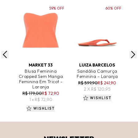
59% OFF
60% OFF
ADICIONAR AO CARRINHO
ADICIONAR AO CARRINHO
A
MARKET 33
LUIZA BARCELOS
Blusa Feminina
Sandália Camurça
S
Cropped Sem Manga
Feminina – Laranja
Cet
Feminina Em Tricot -
R$ 599,90
R$ 241,90
R$
Laranja
2 X R$ 120,95
R$ 179,00
R$ 72,90
WISHLIST
1 x R$ 72,90
WISHLIST