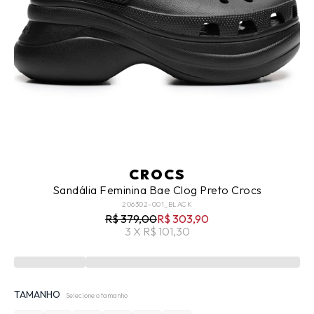
CROCS
Sandália Feminina Bae Clog Preto Crocs
206302-001_BLACK
R$ 379,00
R$ 303,90
3 X R$ 101,30
TAMANHO
Selecione o tamanho