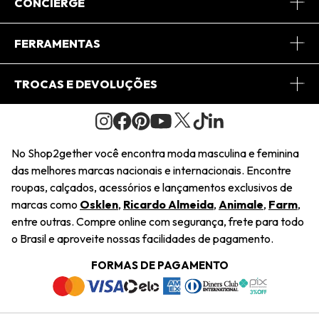
Sobre Nós
CONCIERGE
Conheça o App
Central de Relacionamento
FERRAMENTAS
Conheça o Site
Fretes
Minha Conta
TROCAS E DEVOLUÇÕES
Journal
2Getherclub
Pedido de Presente
Condições Gerais
Novos Designers
Regulamento e Promoções
Wishlist
No Shop2gether você encontra moda masculina e feminina
Troca Fácil
das melhores marcas nacionais e internacionais. Encontre
Saiu na Mídia
Cupons
roupas, calçados, acessórios e lançamentos exclusivos de
Restituição de Pagamento
marcas como
Osklen
,
Ricardo Almeida
,
Animale
,
Farm
,
Sustentabilidade
entre outras. Compre online com segurança, frete para todo
Dúvidas Frequentes
o Brasil e aproveite nossas facilidades de pagamento.
Navegando
Termos e Condições
FORMAS DE PAGAMENTO
Termos e Condições
Política de Privacidade
Trabalhe Conosco