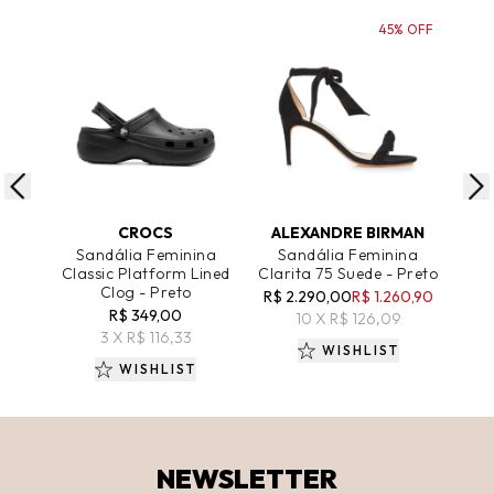
45% OFF
ADICIONAR AO CARRINHO
ADICIONAR AO CARRINHO
A
CROCS
ALEXANDRE BIRMAN
Sandália Feminina
Sandália Feminina
S
Classic Platform Lined
Clarita 75 Suede - Preto
Clog - Preto
R$ 2.290,00
R$ 1.260,90
R$ 
R$ 349,00
10 X R$ 126,09
3 X R$ 116,33
WISHLIST
WISHLIST
NEWSLETTER