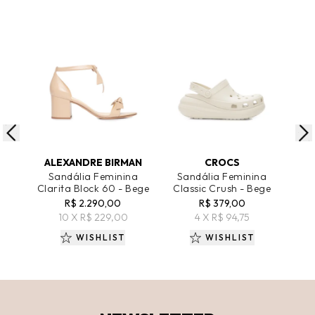
ADICIONAR AO CARRINHO
ADICIONAR AO CARRINHO
A
ALEXANDRE BIRMAN
CROCS
Sandália Feminina
Sandália Feminina
S
Clarita Block 60 - Bege
Classic Crush - Bege
C
R$ 2.290,00
R$ 379,00
R$
10 X R$ 229,00
4 X R$ 94,75
WISHLIST
WISHLIST