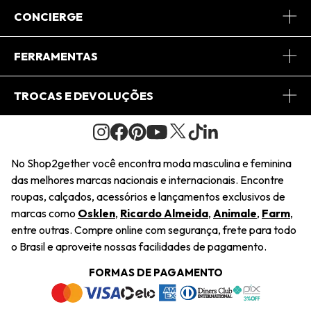
Sobre Nós
CONCIERGE
Conheça o App
Central de Relacionamento
FERRAMENTAS
Conheça o Site
Fretes
Minha Conta
TROCAS E DEVOLUÇÕES
Journal
2Getherclub
Pedido de Presente
Condições Gerais
Novos Designers
Regulamento e Promoções
Wishlist
No Shop2gether você encontra moda masculina e feminina
Troca Fácil
das melhores marcas nacionais e internacionais. Encontre
Saiu na Mídia
Cupons
roupas, calçados, acessórios e lançamentos exclusivos de
Restituição de Pagamento
marcas como
Osklen
,
Ricardo Almeida
,
Animale
,
Farm
,
Sustentabilidade
entre outras. Compre online com segurança, frete para todo
Dúvidas Frequentes
o Brasil e aproveite nossas facilidades de pagamento.
Navegando
Termos e Condições
FORMAS DE PAGAMENTO
Termos e Condições
Política de Privacidade