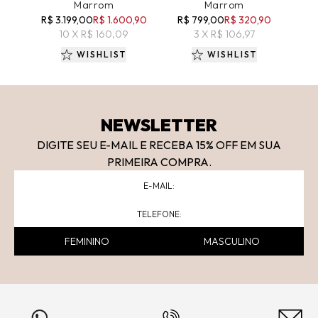
Marrom
Marrom
R$
R$ 3.199,00
R$ 1.600,90
R$ 799,00
R$ 320,90
10 X R$ 160,09
3 X R$ 106,97
WISHLIST
WISHLIST
NEWSLETTER
DIGITE SEU E-MAIL E RECEBA 15
% OFF
EM SUA
PRIMEIRA COMPRA.
FEMININO
MASCULINO