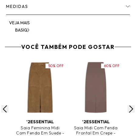
MEDIDAS
VEJA MAIS
BASIQ
VOCÊ TAMBÉM PODE GOSTAR
50% OFF
60% OFF
ADICIONAR AO CARRINHO
ADICIONAR AO CARRINHO
A
'2ESSENTIAL
'2ESSENTIAL
Saia Feminina Midi
Saia Midi Com Fenda
Sai
Com Fenda Em Suede -
Frontal Em Crepe -
Em