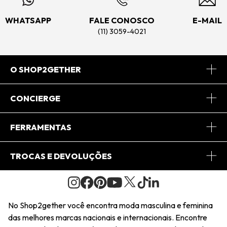
WHATSAPP
FALE CONOSCO
E-MAIL
(11) 3059-4021
O SHOP2GETHER
Sobre Nós
CONCIERGE
Conheça o App
Central de Relacionamento
FERRAMENTAS
Conheça o Site
Fretes
Minha Conta
TROCAS E DEVOLUÇÕES
Journal
2Getherclub
Pedido de Presente
Condições Gerais
Novos Designers
Regulamento e Promoções
Wishlist
No Shop2gether você encontra moda masculina e feminina
Troca Fácil
das melhores marcas nacionais e internacionais. Encontre
Saiu na Mídia
Cupons