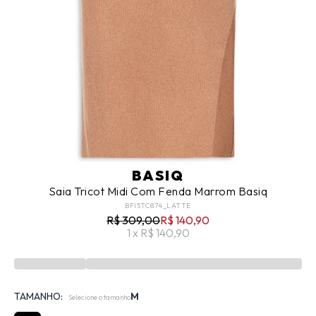
BASIQ
Saia Tricot Midi Com Fenda Marrom Basiq
BFI5TC874_LATTE
R$ 309,00
R$ 140,90
1 x R$ 140,90
TAMANHO:
M
Selecione o tamanho