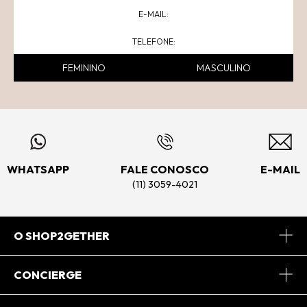
FEMININO
MASCULINO
WHATSAPP
FALE CONOSCO
E-MAIL
(11) 3059-4021
O SHOP2GETHER
Sobre Nós
CONCIERGE
Conheça o App