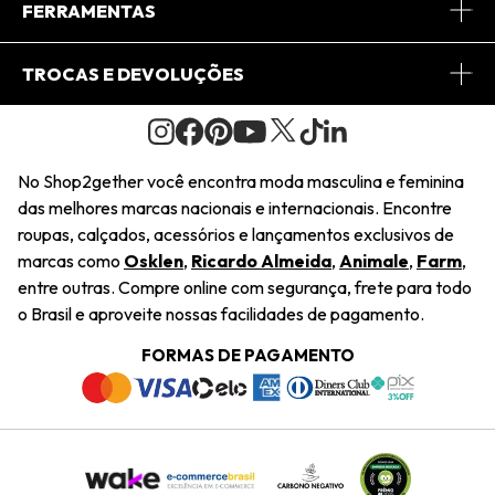
Central de Relacionamento
FERRAMENTAS
Conheça o Site
Fretes
Minha Conta
TROCAS E DEVOLUÇÕES
Journal
2Getherclub
Pedido de Presente
Condições Gerais
Novos Designers
Regulamento e Promoções
Wishlist
No Shop2gether você encontra moda masculina e feminina
Troca Fácil
das melhores marcas nacionais e internacionais. Encontre
Saiu na Mídia
Cupons
roupas, calçados, acessórios e lançamentos exclusivos de
Restituição de Pagamento
marcas como
Osklen
,
Ricardo Almeida
,
Animale
,
Farm
,
Sustentabilidade
entre outras. Compre online com segurança, frete para todo
Dúvidas Frequentes
o Brasil e aproveite nossas facilidades de pagamento.
Navegando
Termos e Condições
FORMAS DE PAGAMENTO
Termos e Condições
Política de Privacidade
Trabalhe Conosco
Declaração De Conteúdo