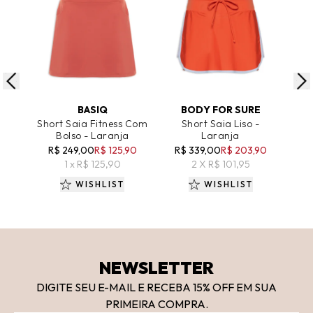
ADICIONAR AO CARRINHO
ADICIONAR AO CARRINHO
A
BASIQ
BODY FOR SURE
Short Saia Fitness Com
Short Saia Liso -
Sho
Bolso - Laranja
Laranja
R$ 249,00
R$ 125,90
R$ 339,00
R$ 203,90
R
1 x R$ 125,90
2 X R$ 101,95
WISHLIST
WISHLIST
NEWSLETTER
DIGITE SEU E-MAIL E RECEBA 15
% OFF
EM SUA
PRIMEIRA COMPRA.