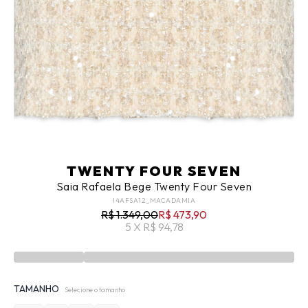
TWENTY FOUR SEVEN
Saia Rafaela Bege Twenty Four Seven
I4AFSA12_MACADAMIA
R$ 1.349,00
R$ 473,90
5 X R$ 94,78
TAMANHO
Selecione o tamanho