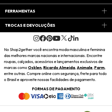
Conheça o App
Central de Relacionamento
FERRAMENTAS
Conheça o Site
Fretes
Minha Conta
TROCAS E DEVOLUÇÕES
Journal
2Getherclub
Pedido de Presente
Condições Gerais
Novos Designers
Regulamento e Promoções
Wishlist
No Shop2gether você encontra moda masculina e feminina
Troca Fácil
das melhores marcas nacionais e internacionais. Encontre
Saiu na Mídia
Cupons
roupas, calçados, acessórios e lançamentos exclusivos de
Restituição de Pagamento
marcas como
Osklen
,
Ricardo Almeida
,
Animale
,
Farm
,
Sustentabilidade
entre outras. Compre online com segurança, frete para todo
Dúvidas Frequentes
o Brasil e aproveite nossas facilidades de pagamento.
Navegando
Termos e Condições
FORMAS DE PAGAMENTO
Termos e Condições
Política de Privacidade
Trabalhe Conosco