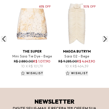
65% OFF
50% OFF
ADICIONAR AO CARRINHO
ADICIONAR AO CARRINHO
A
THE SUPER
MAGDA BUTRYM
Mini Saia Tie Dye - Bege
Saia 02 - Bege
S
R$ 2.880,00
R$ 1.017,90
R$ 9.285,00
R$ 4.643,90
R$
10 X R$ 101,79
10 X R$ 464,39
WISHLIST
WISHLIST
NEWSLETTER
DIGITE SEU E-MAIL E RECEBA 15
% OFF
EM SUA