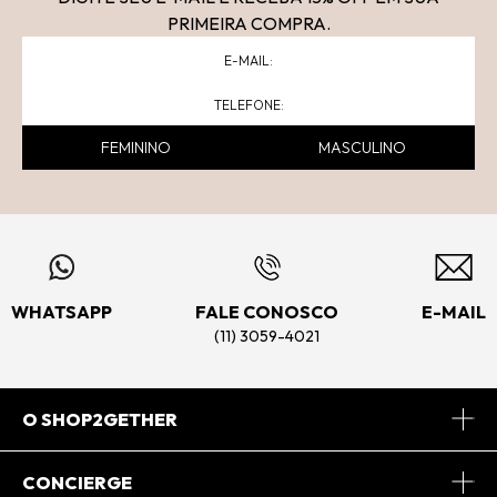
PRIMEIRA COMPRA.
FEMININO
MASCULINO
WHATSAPP
FALE CONOSCO
E-MAIL
(11) 3059-4021
O SHOP2GETHER
Sobre Nós
CONCIERGE