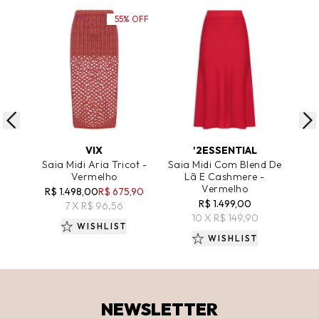
55% OFF
ADICIONAR AO CARRINHO
ADICIONAR AO CARRINHO
A
VIX
'2ESSENTIAL
A
Saia Midi Aria Tricot -
Saia Midi Com Blend De
Sai
Vermelho
Lã E Cashmere -
Com
Vermelho
R$ 1.498,00
R$ 675,90
R$ 
R$ 1.499,00
7 X R$ 96,56
10 X R$ 149,90
WISHLIST
WISHLIST
NEWSLETTER