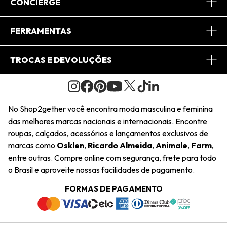
Sobre Nós
CONCIERGE
Conheça o App
Central de Relacionamento
FERRAMENTAS
Conheça o Site
Fretes
Minha Conta
TROCAS E DEVOLUÇÕES
Journal
2Getherclub
Pedido de Presente
Condições Gerais
Novos Designers
Regulamento e Promoções
Wishlist
No Shop2gether você encontra moda masculina e feminina
Troca Fácil
das melhores marcas nacionais e internacionais. Encontre
Saiu na Mídia
Cupons
roupas, calçados, acessórios e lançamentos exclusivos de
Restituição de Pagamento
marcas como
Osklen
,
Ricardo Almeida
,
Animale
,
Farm
,
Sustentabilidade
entre outras. Compre online com segurança, frete para todo
Dúvidas Frequentes
o Brasil e aproveite nossas facilidades de pagamento.
Navegando
Termos e Condições
FORMAS DE PAGAMENTO
Termos e Condições
Política de Privacidade
Trabalhe Conosco