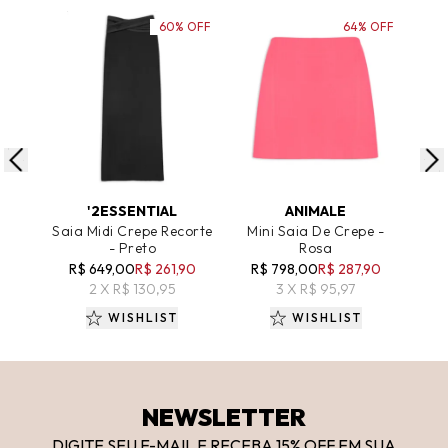
60% OFF
64% OFF
ADICIONAR AO CARRINHO
ADICIONAR AO CARRINHO
A
'2ESSENTIAL
ANIMALE
Saia Midi Crepe Recorte
Mini Saia De Crepe -
S
- Preto
Rosa
Rec
R$ 649,00
R$ 261,90
R$ 798,00
R$ 287,90
2 X R$ 130,95
3 X R$ 95,97
WISHLIST
WISHLIST
NEWSLETTER
DIGITE SEU E-MAIL E RECEBA 15
% OFF
EM SUA