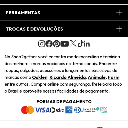
Conheça o App
Central de Relacionamento
FERRAMENTAS
Conheça o Site
Fretes
Minha Conta
TROCAS E DEVOLUÇÕES
Journal
2Getherclub
Pedido de Presente
Condições Gerais
Novos Designers
Regulamento e Promoções
Wishlist
No Shop2gether você encontra moda masculina e feminina
Troca Fácil
das melhores marcas nacionais e internacionais. Encontre
Saiu na Mídia
Cupons
roupas, calçados, acessórios e lançamentos exclusivos de
Restituição de Pagamento
marcas como
Osklen
,
Ricardo Almeida
,
Animale
,
Farm
,
Sustentabilidade
entre outras. Compre online com segurança, frete para todo
Dúvidas Frequentes
o Brasil e aproveite nossas facilidades de pagamento.
Navegando
Termos e Condições
FORMAS DE PAGAMENTO
Termos e Condições
Política de Privacidade
Trabalhe Conosco