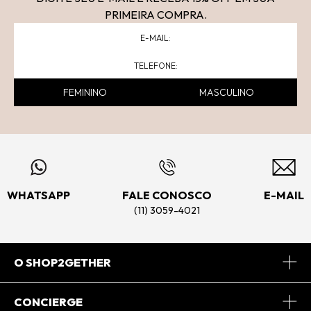
PRIMEIRA COMPRA.
FEMININO
MASCULINO
WHATSAPP
FALE CONOSCO
E-MAIL
(11) 3059-4021
O SHOP2GETHER
Sobre Nós
CONCIERGE