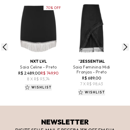
70% OFF
ADICIONAR AO CARRINHO
ADICIONAR AO CARRINHO
A
NXT LVL
'2ESSENTIAL
CAR
Saia Celine - Preto
Saia Feminina Midi
Franjas - Preto
S
R$ 2.489,00
R$ 749,90
R$ 689,00
8 X R$ 93,74
R$
7 X R$ 98,43
WISHLIST
WISHLIST
NEWSLETTER