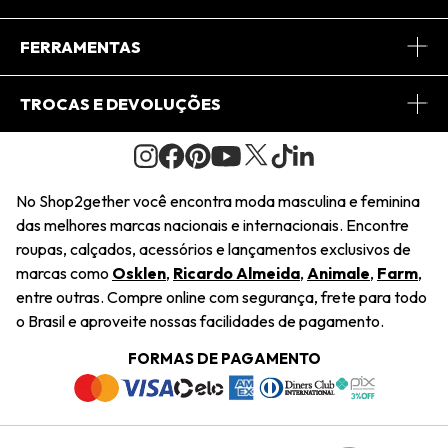
Conheça o App
Central de Relacionamento
FERRAMENTAS
Conheça o Site
Fretes
Minha Conta
TROCAS E DEVOLUÇÕES
Journal
2Getherclub
Pedido de Presente
Condições Gerais
Novos Designers
Regulamento e Promoções
Wishlist
No Shop2gether você encontra moda masculina e feminina
Troca Fácil
das melhores marcas nacionais e internacionais. Encontre
Saiu na Mídia
Cupons
roupas, calçados, acessórios e lançamentos exclusivos de
Restituição de Pagamento
marcas como
Osklen
,
Ricardo Almeida
,
Animale
,
Farm
,
Sustentabilidade
entre outras. Compre online com segurança, frete para todo
Dúvidas Frequentes
o Brasil e aproveite nossas facilidades de pagamento.
Navegando
Termos e Condições
FORMAS DE PAGAMENTO
Termos e Condições
Política de Privacidade
Trabalhe Conosco