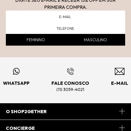
DIGITE SEU E-MAIL E RECEBA 15
% OFF
EM SUA
PRIMEIRA COMPRA.
FEMININO
MASCULINO
WHATSAPP
FALE CONOSCO
E-MAIL
(11) 3059-4021
O SHOP2GETHER
Sobre Nós
CONCIERGE