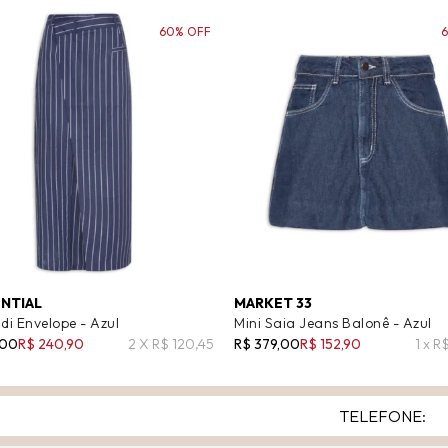
60% OFF
ENTIAL
MARKET 33
di Envelope - Azul
Mini Saia Jeans Balonê - Azul
,00
R$ 240,90
2 X R$ 120,45
R$ 379,00
R$ 152,90
1 x R