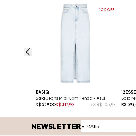
40% OFF
BASIQ
'2ESS
Saia Jeans Midi Com Fenda - Azul
Saia Mi
R$ 529,00
R$ 317,90
3 X R$ 105,97
R$ 599
NEWSLETTER