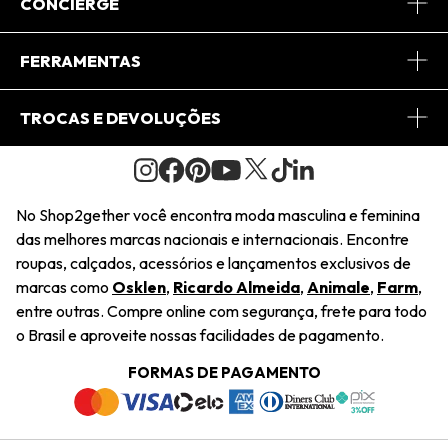
Sobre Nós
CONCIERGE
Conheça o App
Central de Relacionamento
FERRAMENTAS
Conheça o Site
Fretes
Minha Conta
TROCAS E DEVOLUÇÕES
Journal
2Getherclub
Pedido de Presente
Condições Gerais
Novos Designers
Regulamento e Promoções
Wishlist
No Shop2gether você encontra moda masculina e feminina
Troca Fácil
das melhores marcas nacionais e internacionais. Encontre
Saiu na Mídia
Cupons
roupas, calçados, acessórios e lançamentos exclusivos de
Restituição de Pagamento
marcas como
Osklen
,
Ricardo Almeida
,
Animale
,
Farm
,
Sustentabilidade
entre outras. Compre online com segurança, frete para todo
Dúvidas Frequentes
o Brasil e aproveite nossas facilidades de pagamento.
Navegando
Termos e Condições
FORMAS DE PAGAMENTO
Termos e Condições
Política de Privacidade
Trabalhe Conosco