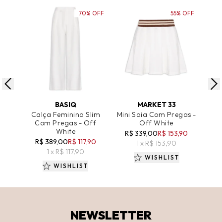
70% OFF
55% OFF
ADICIONAR AO CARRINHO
ADICIONAR AO CARRINHO
A
BASIQ
MARKET 33
Calça Feminina Slim
Mini Saia Com Pregas -
Sa
Com Pregas - Off
Off White
E
White
R$ 339,00
R$ 153,90
R$
R$ 389,00
R$ 117,90
1 x R$ 153,90
1 x R$ 117,90
WISHLIST
WISHLIST
NEWSLETTER