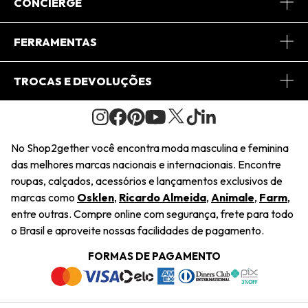
Sobre Nós
CONCIERGE
Conheça o App
Central de Relacionamento
FERRAMENTAS
Conheça o Site
Fretes
Minha Conta
TROCAS E DEVOLUÇÕES
Journal
2Getherclub
Pedido de Presente
Condições Gerais
Novos Designers
Regulamento e Promoções
Wishlist
No Shop2gether você encontra moda masculina e feminina
Troca Fácil
das melhores marcas nacionais e internacionais. Encontre
Saiu na Mídia
Cupons
roupas, calçados, acessórios e lançamentos exclusivos de
Restituição de Pagamento
marcas como
Osklen
,
Ricardo Almeida
,
Animale
,
Farm
,
Sustentabilidade
entre outras. Compre online com segurança, frete para todo
Dúvidas Frequentes
o Brasil e aproveite nossas facilidades de pagamento.
Navegando
Termos e Condições
FORMAS DE PAGAMENTO
Termos e Condições
Política de Privacidade
Trabalhe Conosco