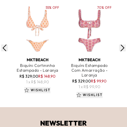
55% OFF
70% OFF
ADICIONAR AO CARRINHO
ADICIONAR AO CARRINHO
A
MKTBEACH
MKTBEACH
Biquíni Cortininha
Biquíni Estampado
B
Estampado - Laranja
Com Amarração -
Tr
Laranja
R$ 329,00
R$ 148,90
R
R$ 329,00
R$ 99,90
1 x R$ 148,90
1 x R$ 99,90
WISHLIST
WISHLIST
NEWSLETTER