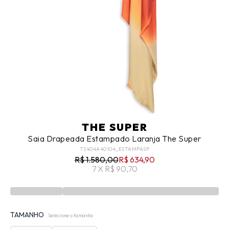
THE SUPER
Saia Drapeada Estampado Laranja The Super
TS404A40104_ESTAMPASP
R$ 1.580,00
R$ 634,90
7 X R$ 90,70
TAMANHO
Selecione o tamanho