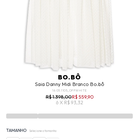
BO.BÔ
Saia Danny Midi Branco Bo.bô
16.05.1105_OFFWHITE
R$ 1.398,00
R$ 559,90
6 X R$ 93,32
TAMANHO
Selecione o tamanho