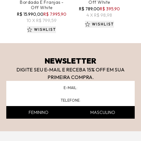
Bordada E Franjas -
Off White
Pl
Off White
R$ 789,00
R$ 395,90
R$
R$ 15.990,00
R$ 7.995,90
4 X R$ 98,98
10 X R$ 799,59
WISHLIST
WISHLIST
NEWSLETTER
DIGITE SEU E-MAIL E RECEBA 15
% OFF
EM SUA
PRIMEIRA COMPRA.
FEMININO
MASCULINO