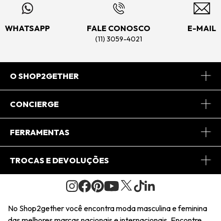
WHATSAPP
FALE CONOSCO
E-MAIL
(11) 3059-4021
O SHOP2GETHER
Sobre Nós
CONCIERGE
Conheça o App
Central de Relacionamento
FERRAMENTAS
Conheça o Site
Fretes
Minha Conta
TROCAS E DEVOLUÇÕES
Journal
2Getherclub
Pedido de Presente
Condições Gerais
Novos Designers
Regulamento e Promoções
Wishlist
No Shop2gether você encontra moda masculina e feminina
Troca Fácil
das melhores marcas nacionais e internacionais. Encontre