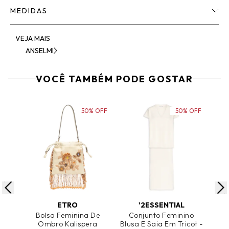
MEDIDAS
VEJA MAIS
ANSELMI
VOCÊ TAMBÉM PODE GOSTAR
50% OFF
50% OFF
ADICIONAR AO CARRINHO
ADICIONAR AO CARRINHO
A
ETRO
'2ESSENTIAL
Bolsa Feminina De
Conjunto Feminino
C
Ombro Kalispera
Blusa E Saia Em Tricot -
Re