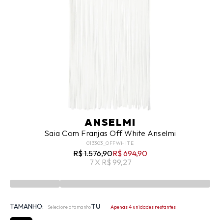
ANSELMI
Saia Com Franjas Off White Anselmi
013303_OFFWHITE
R$ 1.576,90
R$ 694,90
7 X R$ 99,27
TAMANHO:
TU
Selecione o tamanho
Apenas 4 unidades restantes