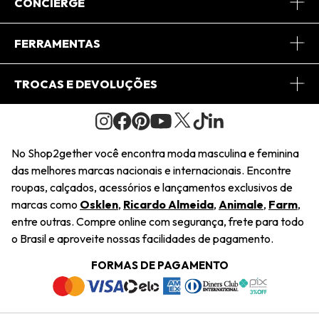
Sobre Nós
CONCIERGE
Conheça o App
Central de Relacionamento
FERRAMENTAS
Conheça o Site
Fretes
Minha Conta
TROCAS E DEVOLUÇÕES
Journal
2Getherclub
Pedido de Presente
Condições Gerais
Novos Designers
Regulamento e Promoções
Wishlist
No Shop2gether você encontra moda masculina e feminina
Troca Fácil
das melhores marcas nacionais e internacionais. Encontre
Saiu na Mídia
Cupons
roupas, calçados, acessórios e lançamentos exclusivos de
Restituição de Pagamento
marcas como
Osklen
,
Ricardo Almeida
,
Animale
,
Farm
,
Sustentabilidade
entre outras. Compre online com segurança, frete para todo
Dúvidas Frequentes
o Brasil e aproveite nossas facilidades de pagamento.
Navegando
Termos e Condições
FORMAS DE PAGAMENTO
Termos e Condições
Política de Privacidade
Trabalhe Conosco