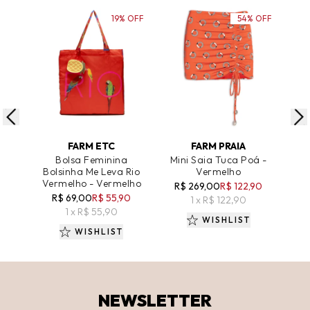
19% OFF
54% OFF
ADICIONAR AO CARRINHO
ADICIONAR AO CARRINHO
A
FARM ETC
FARM PRAIA
Bolsa Feminina
Mini Saia Tuca Poá -
Sai
Bolsinha Me Leva Rio
Vermelho
Vermelho - Vermelho
R$ 269,00
R$ 122,90
R
R$ 69,00
R$ 55,90
1 x R$ 122,90
1 x R$ 55,90
WISHLIST
WISHLIST
NEWSLETTER