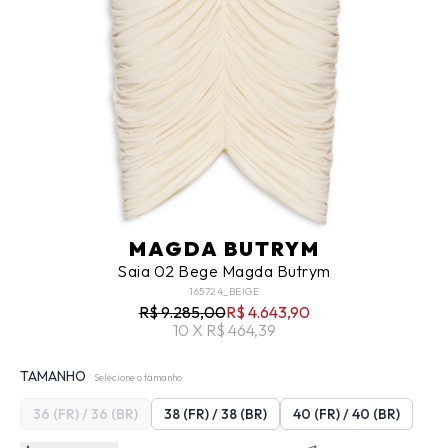
MAGDA BUTRYM
Saia 02 Bege Magda Butrym
165724_BEIGE
R$ 9.285,00
R$ 4.643,90
10 X R$ 464,39
TAMANHO
Selecione o tamanho
36 (FR) / 36 (BR)
38 (FR) / 38 (BR)
40 (FR) / 40 (BR)