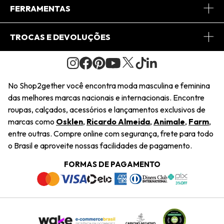
Conheça o App
Central de Relacionamento
FERRAMENTAS
Conheça o Site
Fretes
Minha Conta
TROCAS E DEVOLUÇÕES
Journal
2Getherclub
Pedido de Presente
Condições Gerais
Novos Designers
Regulamento e Promoções
Wishlist
No Shop2gether você encontra moda masculina e feminina
Troca Fácil
das melhores marcas nacionais e internacionais. Encontre
Saiu na Mídia
Cupons
roupas, calçados, acessórios e lançamentos exclusivos de
Restituição de Pagamento
marcas como
Osklen
,
Ricardo Almeida
,
Animale
,
Farm
,
Sustentabilidade
entre outras. Compre online com segurança, frete para todo
Dúvidas Frequentes
o Brasil e aproveite nossas facilidades de pagamento.
Navegando
Termos e Condições
FORMAS DE PAGAMENTO
Termos e Condições
Política de Privacidade
Trabalhe Conosco
Declaração De Conteúdo