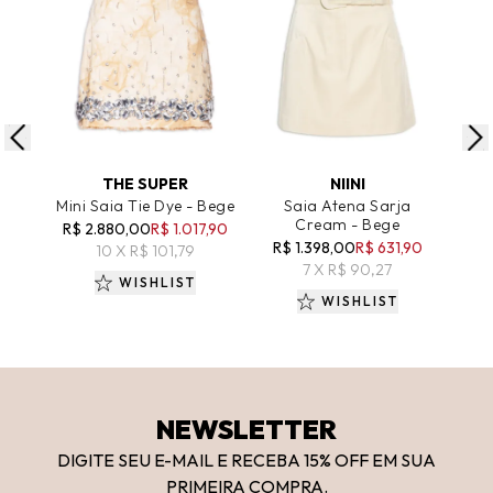
ADICIONAR AO CARRINHO
ADICIONAR AO CARRINHO
A
THE SUPER
NIINI
Mini Saia Tie Dye - Bege
Saia Atena Sarja
Sa
Cream - Bege
R$ 2.880,00
R$ 1.017,90
R$ 1.398,00
R$ 631,90
R$
10 X R$ 101,79
7 X R$ 90,27
WISHLIST
WISHLIST
NEWSLETTER
DIGITE SEU E-MAIL E RECEBA 15
% OFF
EM SUA
PRIMEIRA COMPRA.