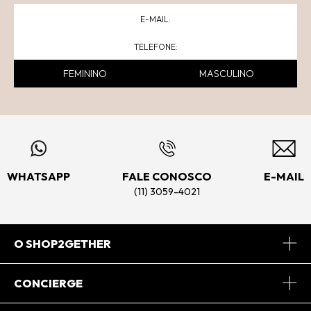
FEMININO
MASCULINO
WHATSAPP
FALE CONOSCO
E-MAIL
(11) 3059-4021
O SHOP2GETHER
Sobre Nós
CONCIERGE