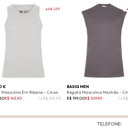
44% OFF
O K
BASIQ MEN
 Masculina Em Ribana - Cinza
Regata Masculina Machão - Ci
,60
R$ 145,90
1 x R$ 145,90
R$ 199,00
R$ 109,90
1 x R