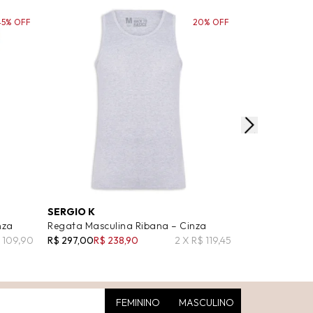
45% OFF
20% OFF
SERGIO K
'2 ESSENTIAL
nza
Regata Masculina Ribana – Cinza
Bermuda Mascu
Cinza
$ 109,90
R$ 297,00
R$ 238,90
2 X R$ 119,45
R$ 319,00
R$ 19
FEMININO
MASCULINO