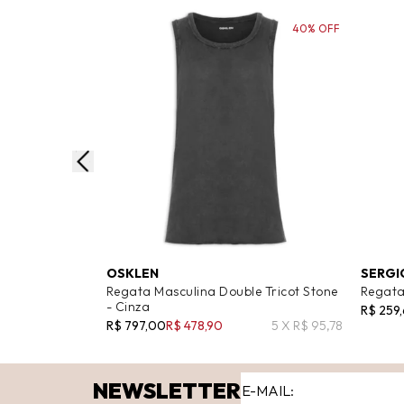
40% OFF
OSKLEN
SERGI
Regata Masculina Double Tricot Stone
Regata
- Cinza
R$ 259
R$ 797,00
R$ 478,90
5 X R$ 95,78
NEWSLETTER