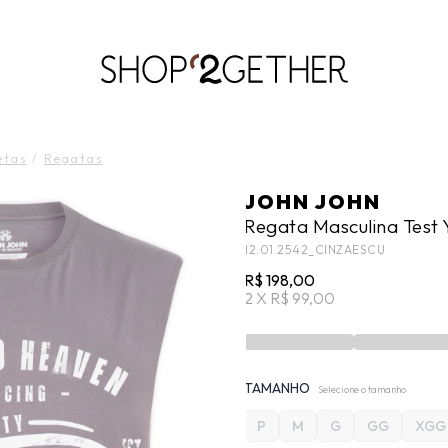
LIQUIDA:
S PAIS
RÃO’27 NO SEU TEMPO:
ATÉ 70% OFF + 10% OFF
50% OFF NO FRETE ULTRARRÁPIDO.
FRETE GRÁTIS
10EXTRA.
FRE
ROUPAS
ROUPAS
WORKWEAR
VESTIDOS
CALÇADOS
CALÇADOS
ACESSÓRIO
ACESSÓRIO
etas
/
Regatas
JOHN JOHN
Regata Masculina Test 
12.01.2542_CINZAESCU
R$ 198,00
2 X R$ 99,00
TAMANHO
Selecione o tamanho
P
M
G
GG
XGG