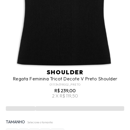
SHOULDER
Regata Feminina Tricot Decote V Preto Shoulder
011134319002_PRETO
R$ 239,00
2 X R$ 119,50
TAMANHO
Selecione o tamanho