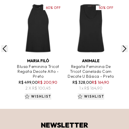
60% OFF
50% OFF
ADICIONAR AO CARRINHO
ADICIONAR AO CARRINHO
A
MARIA FILÓ
ANIMALE
Blusa Feminina Tricot
Regata Feminina De
Re
Regata Decote Alto -
Tricot Canelado Com
Tr
Preto
Decote U Básica - Preto
As
R$ 499,00
R$ 200,90
R$ 328,00
R$ 164,90
R
2 X R$ 100,45
1 x R$ 164,90
WISHLIST
WISHLIST
NEWSLETTER