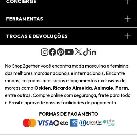
Sobre Nós
CONCIERGE
Conheça o App
Central de Relacionamento
FERRAMENTAS
Conheça o Site
Fretes
Minha Conta
TROCAS E DEVOLUÇÕES
Journal
2Getherclub
Pedido de Presente
Condições Gerais
Novos Designers
Regulamento e Promoções
Wishlist
No Shop2gether você encontra moda masculina e feminina
Troca Fácil
das melhores marcas nacionais e internacionais. Encontre
Saiu na Mídia
Cupons
roupas, calçados, acessórios e lançamentos exclusivos de
Restituição de Pagamento
marcas como
Osklen
,
Ricardo Almeida
,
Animale
,
Farm
,
Sustentabilidade
entre outras. Compre online com segurança, frete para todo
Dúvidas Frequentes
o Brasil e aproveite nossas facilidades de pagamento.
Navegando
Termos e Condições
FORMAS DE PAGAMENTO
Termos e Condições
Política de Privacidade
Trabalhe Conosco