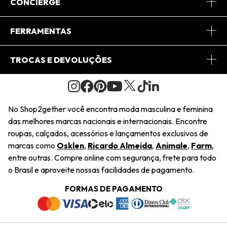
Sobre Nós
CONCIERGE
Conheça o App
Central de Relacionamento
FERRAMENTAS
Conheça o Site
Fretes
Minha Conta
TROCAS E DEVOLUÇÕES
Journal
2Getherclub
Pedido de Presente
Condições Gerais
Novos Designers
Regulamento e Promoções
Wishlist
No Shop2gether você encontra moda masculina e feminina
Troca Fácil
das melhores marcas nacionais e internacionais. Encontre
Saiu na Mídia
Cupons
roupas, calçados, acessórios e lançamentos exclusivos de
Restituição de Pagamento
marcas como
Osklen
,
Ricardo Almeida
,
Animale
,
Farm
,
Sustentabilidade
entre outras. Compre online com segurança, frete para todo
Dúvidas Frequentes
o Brasil e aproveite nossas facilidades de pagamento.
Navegando
Termos e Condições
FORMAS DE PAGAMENTO
Termos e Condições
Política de Privacidade
Trabalhe Conosco