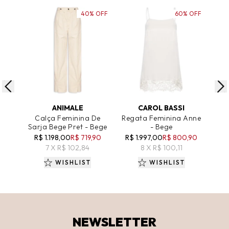
40% OFF
60% OFF
ADICIONAR AO CARRINHO
ADICIONAR AO CARRINHO
A
ANIMALE
CAROL BASSI
Calça Feminina De
Regata Feminina Anne
Sarja Bege Pret - Bege
- Bege
Bá
R$ 1.198,00
R$ 719,90
R$ 1.997,00
R$ 800,90
R
7 X R$ 102,84
8 X R$ 100,11
WISHLIST
WISHLIST
NEWSLETTER