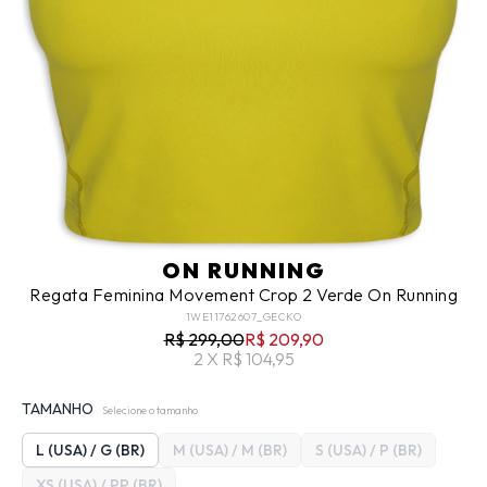
ON RUNNING
Regata Feminina Movement Crop 2 Verde On Running
1WE11762607_GECKO
R$ 299,00
R$ 209,90
2 X R$ 104,95
TAMANHO
Selecione o tamanho
L (USA) / G (BR)
M (USA) / M (BR)
S (USA) / P (BR)
XS (USA) / PP (BR)