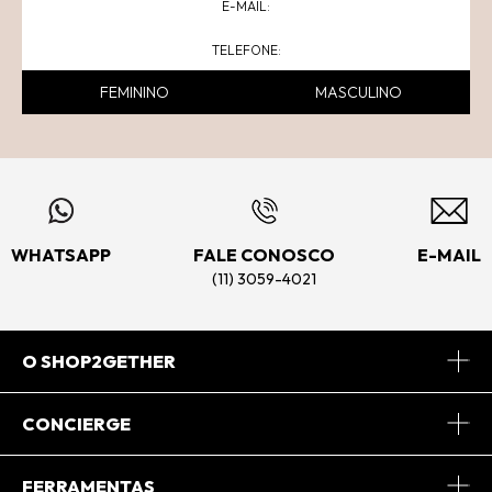
FEMININO
MASCULINO
WHATSAPP
FALE CONOSCO
E-MAIL
(11) 3059-4021
O SHOP2GETHER
Sobre Nós
CONCIERGE
Conheça o App
Central de Relacionamento
FERRAMENTAS