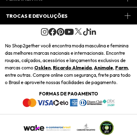
Conheça o Site
Fretes
Minha Conta
TROCAS E DEVOLUÇÕES
Journal
2Getherclub
Pedido de Presente
Condições Gerais
Novos Designers
Regulamento e Promoções
Wishlist
No Shop2gether você encontra moda masculina e feminina
Troca Fácil
das melhores marcas nacionais e internacionais. Encontre
Saiu na Mídia
Cupons
roupas, calçados, acessórios e lançamentos exclusivos de
Restituição de Pagamento
marcas como
Osklen
,
Ricardo Almeida
,
Animale
,
Farm
,
Sustentabilidade
entre outras. Compre online com segurança, frete para todo
Dúvidas Frequentes
o Brasil e aproveite nossas facilidades de pagamento.
Navegando
Termos e Condições
FORMAS DE PAGAMENTO
Termos e Condições
Política de Privacidade
Trabalhe Conosco
Declaração De Conteúdo