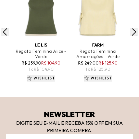
ADICIONAR AO CARRINHO
ADICIONAR AO CARRINHO
A
LE LIS
FARM
Regata Feminina Alice -
Regata Feminina
Verde
Amarrações - Verde
Bá
R$ 259,90
R$ 104,90
R$ 249,00
R$ 125,90
R
1 x R$ 104,90
1 x R$ 125,90
WISHLIST
WISHLIST
NEWSLETTER
DIGITE SEU E-MAIL E RECEBA 15
% OFF
EM SUA
PRIMEIRA COMPRA.