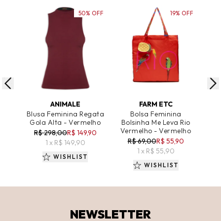
50% OFF
19% OFF
ADICIONAR AO CARRINHO
ADICIONAR AO CARRINHO
A
ANIMALE
FARM ETC
Blusa Feminina Regata
Bolsa Feminina
Gola Alta - Vermelho
Bolsinha Me Leva Rio
Bá
Vermelho - Vermelho
R$ 298,00
R$ 149,90
R$ 69,00
R$ 55,90
R
1 x R$ 149,90
1 x R$ 55,90
WISHLIST
WISHLIST
NEWSLETTER