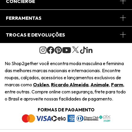
Sobre Nós
CONCIERGE
Conheça o App
Central de Relacionamento
FERRAMENTAS
Conheça o Site
Fretes
Minha Conta
TROCAS E DEVOLUÇÕES
Journal
2Getherclub
Pedido de Presente
Condições Gerais
Novos Designers
Regulamento e Promoções
Wishlist
No Shop2gether você encontra moda masculina e feminina
Troca Fácil
das melhores marcas nacionais e internacionais. Encontre
Saiu na Mídia
Cupons
roupas, calçados, acessórios e lançamentos exclusivos de
Restituição de Pagamento
marcas como
Osklen
,
Ricardo Almeida
,
Animale
,
Farm
,
Sustentabilidade
entre outras. Compre online com segurança, frete para todo
Dúvidas Frequentes
o Brasil e aproveite nossas facilidades de pagamento.
Navegando
Termos e Condições
FORMAS DE PAGAMENTO
Termos e Condições
Política de Privacidade
Trabalhe Conosco