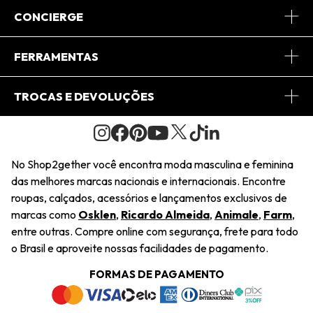
Sobre Nós
CONCIERGE
Conheça o App
Central de Relacionamento
FERRAMENTAS
Conheça o Site
Fretes
Minha Conta
TROCAS E DEVOLUÇÕES
Journal
2Getherclub
Pedido de Presente
Condições Gerais
Novos Designers
Regulamento e Promoções
Wishlist
No Shop2gether você encontra moda masculina e feminina
Troca Fácil
das melhores marcas nacionais e internacionais. Encontre
Saiu na Mídia
Cupons
roupas, calçados, acessórios e lançamentos exclusivos de
Restituição de Pagamento
marcas como
Osklen
,
Ricardo Almeida
,
Animale
,
Farm
,
Sustentabilidade
entre outras. Compre online com segurança, frete para todo
Dúvidas Frequentes
o Brasil e aproveite nossas facilidades de pagamento.
Navegando
Termos e Condições
FORMAS DE PAGAMENTO
Termos e Condições
Política de Privacidade