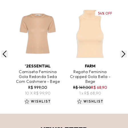
54% OFF
ADICIONAR AO CARRINHO
ADICIONAR AO CARRINHO
A
'2ESSENTIAL
FARM
Camiseta Feminina
Regata Feminina
Reg
Gola Redonda Seda
Cropped Gola Bella -
Com Cashmere - Bege
Bege
R
R$ 999,00
R$ 149,00
R$ 68,90
10 X R$ 99,90
1 x R$ 68,90
WISHLIST
WISHLIST