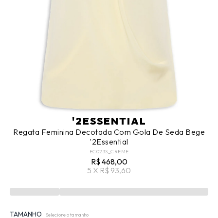
'2ESSENTIAL
Regata Feminina Decotada Com Gola De Seda Bege
'2Essential
EC023S_CREME
R$ 468,00
5 X R$ 93,60
TAMANHO
Selecione o tamanho