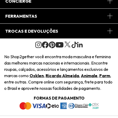
Sobre Nós
CONCIERGE
Conheça o App
Central de Relacionamento
FERRAMENTAS
Conheça o Site
Fretes
Minha Conta
TROCAS E DEVOLUÇÕES
Journal
2Getherclub
Pedido de Presente
Condições Gerais
Novos Designers
Regulamento e Promoções
Wishlist
No Shop2gether você encontra moda masculina e feminina
Troca Fácil
das melhores marcas nacionais e internacionais. Encontre
Saiu na Mídia
Cupons
roupas, calçados, acessórios e lançamentos exclusivos de
Restituição de Pagamento
marcas como
Osklen
,
Ricardo Almeida
,
Animale
,
Farm
,
Sustentabilidade
entre outras. Compre online com segurança, frete para todo
Dúvidas Frequentes
o Brasil e aproveite nossas facilidades de pagamento.
Navegando
Termos e Condições
FORMAS DE PAGAMENTO
Termos e Condições
Política de Privacidade
Trabalhe Conosco