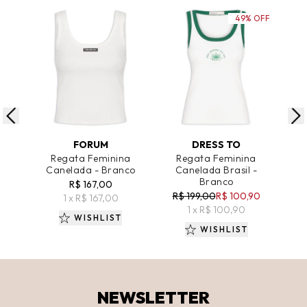
49% OFF
ADICIONAR AO CARRINHO
ADICIONAR AO CARRINHO
A
FORUM
DRESS TO
Regata Feminina
Regata Feminina
Canelada - Branco
Canelada Brasil -
Po
Branco
Dec
R$ 167,00
R$ 199,00
R$ 100,90
R
1 x R$ 167,00
1 x R$ 100,90
WISHLIST
WISHLIST
NEWSLETTER