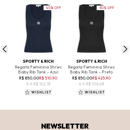
40% OFF
50% OFF
ADICIONAR AO CARRINHO
ADICIONAR AO CARRINHO
A
SPORTY & RICH
SPORTY & RICH
Regata Feminina Shrwc
Regata Feminina Shrwc
Reg
Baby Rib Tank - Azul
Baby Rib Tank - Preto
R$ 850,00
R$ 510,90
R$ 850,00
R$ 425,90
R
5 X R$ 102,18
4 X R$ 106,48
WISHLIST
WISHLIST
NEWSLETTER