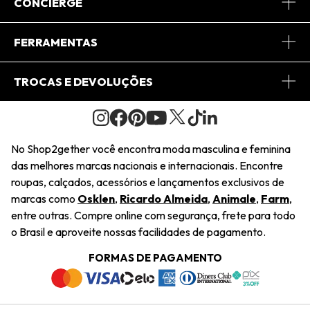
Sobre Nós
CONCIERGE
Conheça o App
Central de Relacionamento
FERRAMENTAS
Conheça o Site
Fretes
Minha Conta
TROCAS E DEVOLUÇÕES
Journal
2Getherclub
Pedido de Presente
Condições Gerais
Novos Designers
Regulamento e Promoções
Wishlist
No Shop2gether você encontra moda masculina e feminina
Troca Fácil
das melhores marcas nacionais e internacionais. Encontre
Saiu na Mídia
Cupons
roupas, calçados, acessórios e lançamentos exclusivos de
Restituição de Pagamento
marcas como
Osklen
,
Ricardo Almeida
,
Animale
,
Farm
,
Sustentabilidade
entre outras. Compre online com segurança, frete para todo
Dúvidas Frequentes
o Brasil e aproveite nossas facilidades de pagamento.
Navegando
Termos e Condições
FORMAS DE PAGAMENTO
Termos e Condições
Política de Privacidade
Trabalhe Conosco