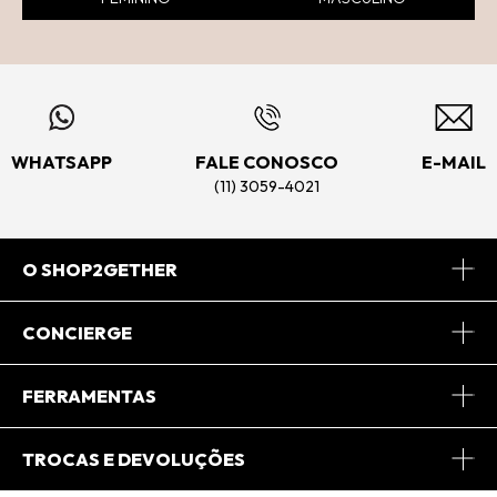
WHATSAPP
FALE CONOSCO
E-MAIL
(11) 3059-4021
O SHOP2GETHER
Sobre Nós
CONCIERGE
Conheça o App
Central de Relacionamento
FERRAMENTAS
Conheça o Site
Fretes
Minha Conta
TROCAS E DEVOLUÇÕES
Journal