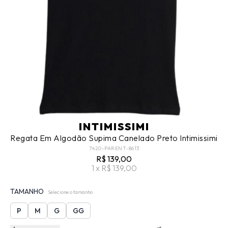
INTIMISSIMI
Regata Em Algodão Supima Canelado Preto Intimissimi
7420-PARENT-8613
R$ 139,00
1 x R$ 139,00
TAMANHO
Selecione o tamanho
P
M
G
GG