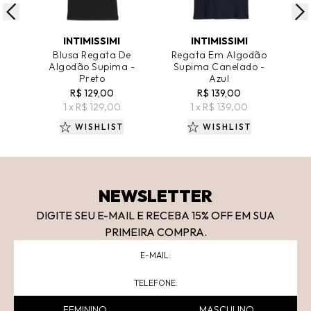
ADICIONAR AO CARRINHO
ADICIONAR AO CARRINHO
A
INTIMISSIMI
INTIMISSIMI
Blusa Regata De
Regata Em Algodão
Re
Algodão Supima -
Supima Canelado -
S
Preto
Azul
R$ 129,00
R$ 139,00
1 x R$ 129,00
1 x R$ 139,00
WISHLIST
WISHLIST
NEWSLETTER
DIGITE SEU E-MAIL E RECEBA 15
% OFF
EM SUA
PRIMEIRA COMPRA.
FEMININO
MASCULINO