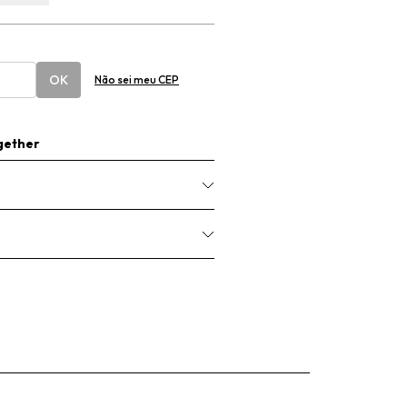
OK
Não sei meu CEP
gether