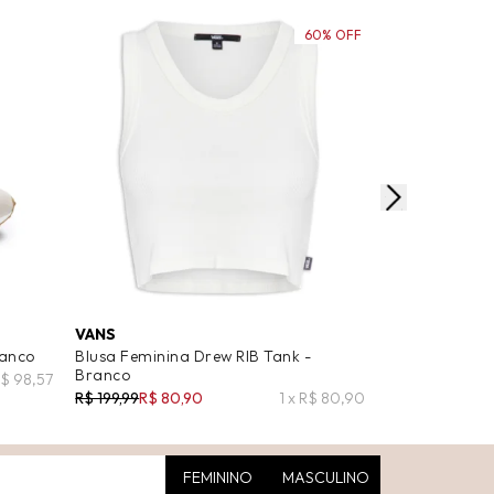
60% OFF
VANS
COPERNI
ranco
Blusa Feminina Drew RIB Tank -
Calça Feminin
Branco
Pants - Branc
R$ 98,57
R$ 199,99
R$ 80,90
1 x R$ 80,90
R$ 3.906,00
R$
FEMININO
MASCULINO