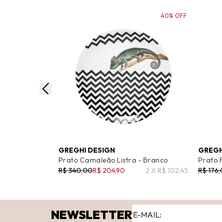
40% OFF
GREGHI DESIGN
GREGH
Prato Camaleão Listra - Branco
Prato 
R$ 340,00
R$ 204,90
2 X R$ 102,45
R$ 176
NEWSLETTER