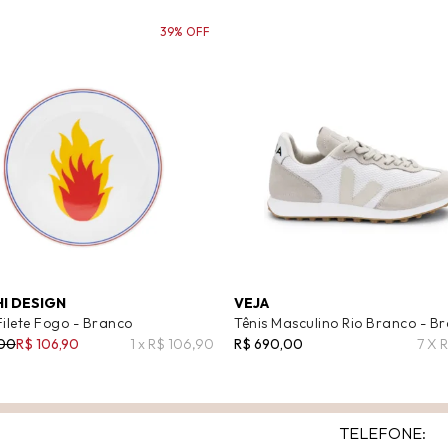
39% OFF
I DESIGN
VEJA
Filete Fogo - Branco
Tênis Masculino Rio Branco - B
,00
R$ 106,90
1 x R$ 106,90
R$ 690,00
7 X 