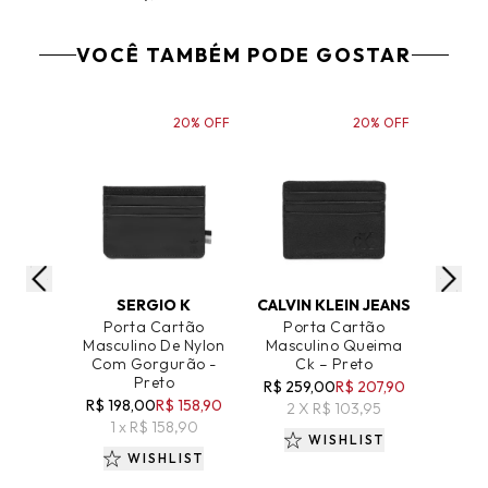
VOCÊ TAMBÉM PODE GOSTAR
20% OFF
20% OFF
ADICIONAR AO CARRINHO
ADICIONAR AO CARRINHO
ADICIO
SERGIO K
CALVIN KLEIN JEANS
Porta Cartão
Porta Cartão
Têni
Masculino De Nylon
Masculino Queima
Boss
Com Gorgurão -
Ck – Preto
Gas
Preto
R$ 259,00
R$ 207,90
R
R$ 198,00
R$ 158,90
2 X R$ 103,95
7 
1 x R$ 158,90
WISHLIST
WISHLIST