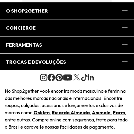
O SHOP2GETHER
Sobre Nós
CONCIERGE
Conheça o App
Central de Relacionamento
FERRAMENTAS
Conheça o Site
Fretes
Minha Conta
TROCAS E DEVOLUÇÕES
Journal
2Getherclub
Pedido de Presente
Condições Gerais
Novos Designers
Regulamento e Promoções
Wishlist
No Shop2gether você encontra moda masculina e feminina
Troca Fácil
das melhores marcas nacionais e internacionais. Encontre
Saiu na Mídia
Cupons
roupas, calçados, acessórios e lançamentos exclusivos de
Restituição de Pagamento
marcas como
Osklen
,
Ricardo Almeida
,
Animale
,
Farm
,
Sustentabilidade
entre outras. Compre online com segurança, frete para todo
Dúvidas Frequentes
o Brasil e aproveite nossas facilidades de pagamento.
Navegando