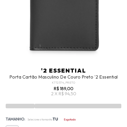
'2 ESSENTIAL
Porta Cartão Masculino De Couro Preto '2 Essential
K772374_PRETO
R$ 189,00
2 X R$ 94,50
TAMANHO:
TU
Selecione o tamanho
Esgotado