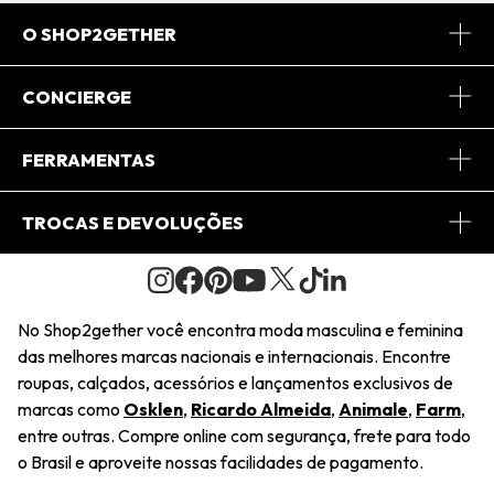
O SHOP2GETHER
Sobre Nós
CONCIERGE
Conheça o App
Central de Relacionamento
FERRAMENTAS
Conheça o Site
Fretes
Minha Conta
TROCAS E DEVOLUÇÕES
Journal
2Getherclub
Pedido de Presente
Condições Gerais
Novos Designers
Regulamento e Promoções
Wishlist
No Shop2gether você encontra moda masculina e feminina
Troca Fácil
das melhores marcas nacionais e internacionais. Encontre
Saiu na Mídia
Cupons
roupas, calçados, acessórios e lançamentos exclusivos de
Restituição de Pagamento
marcas como
Osklen
,
Ricardo Almeida
,
Animale
,
Farm
,
Sustentabilidade
entre outras. Compre online com segurança, frete para todo
Dúvidas Frequentes
o Brasil e aproveite nossas facilidades de pagamento.
Navegando