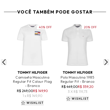
VOCÊ TAMBÉM PODE GOSTAR
40% OFF
20% OFF
ADICIONAR AO CARRINHO
ADICIONAR AO CARRINHO
A
TOMMY HILFIGER
TOMMY HILFIGER
T
Camiseta Masculina
Polo Masculina 1985
Po
Regular Fit Colour Flag
Regular Fit - Branco
Reg
- Branco
N
R$ 449,00
R$ 359,20
R$ 249,00
R$ 149,90
R$
3 X R$ 119,73
1 x R$ 149,90
WISHLIST
WISHLIST