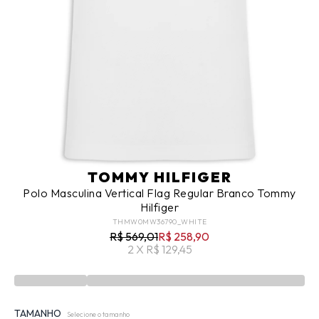
TOMMY HILFIGER
Polo Masculina Vertical Flag Regular Branco Tommy
Hilfiger
THMW0MW36790_WHITE
R$ 569,01
R$ 258,90
2 X R$ 129,45
TAMANHO
Selecione o tamanho