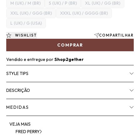
M (UK) / M (BR)
S (UK) / P (BR)
XL (UK) / GG (BR)
XXL (UK) / GGG (BR)
XXXL (UK) / GGGG (BR)
L (UK) / G (USA)
WISHLIST
COMPARTILHAR
COMPRAR
Vendido e entregue por
Shop2gether
STYLE TIPS
DESCRIÇÃO
MEDIDAS
VEJA MAIS
FRED PERRY