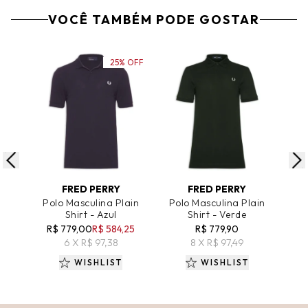
VOCÊ TAMBÉM PODE GOSTAR
25% OFF
ADICIONAR AO CARRINHO
ADICIONAR AO CARRINHO
A
FRED PERRY
FRED PERRY
R
Polo Masculina Plain
Polo Masculina Plain
Shirt - Azul
Shirt - Verde
Int
R$ 779,00
R$ 584,25
R$ 779,90
6 X R$ 97,38
8 X R$ 97,49
WISHLIST
WISHLIST