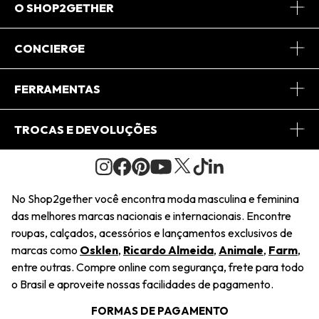
O SHOP2GETHER
Sobre Nós
CONCIERGE
Conheça o App
Central de Relacionamento
FERRAMENTAS
Conheça o Site
Fretes
Minha Conta
TROCAS E DEVOLUÇÕES
Journal
2Getherclub
Pedido de Presente
Condições Gerais
Novos Designers
Regulamento e Promoções
Wishlist
No Shop2gether você encontra moda masculina e feminina
Troca Fácil
das melhores marcas nacionais e internacionais. Encontre
Saiu na Mídia
Cupons
roupas, calçados, acessórios e lançamentos exclusivos de
Restituição de Pagamento
marcas como
Osklen
,
Ricardo Almeida
,
Animale
,
Farm
,
Sustentabilidade
entre outras. Compre online com segurança, frete para todo
Dúvidas Frequentes
o Brasil e aproveite nossas facilidades de pagamento.
Navegando
Termos e Condições
FORMAS DE PAGAMENTO