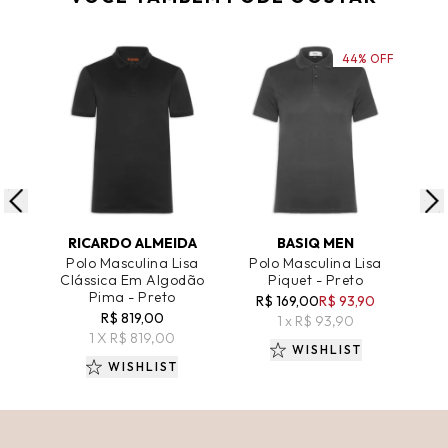
44% OFF
ADICIONAR AO CARRINHO
ADICIONAR AO CARRINHO
A
RICARDO ALMEIDA
BASIQ MEN
R
Polo Masculina Lisa
Polo Masculina Lisa
Ca
Clássica Em Algodão
Piquet - Preto
Al
Pima - Preto
R$ 169,00
R$ 93,90
R$ 819,00
1 x R$ 93,90
1 X R$ 819,00
WISHLIST
WISHLIST