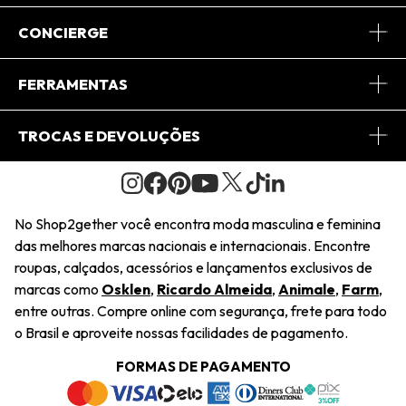
Sobre Nós
CONCIERGE
Conheça o App
Central de Relacionamento
FERRAMENTAS
Conheça o Site
Fretes
Minha Conta
TROCAS E DEVOLUÇÕES
Journal
2Getherclub
Pedido de Presente
Condições Gerais
Novos Designers
Regulamento e Promoções
Wishlist
No Shop2gether você encontra moda masculina e feminina
Troca Fácil
das melhores marcas nacionais e internacionais. Encontre
Saiu na Mídia
Cupons
roupas, calçados, acessórios e lançamentos exclusivos de
Restituição de Pagamento
marcas como
Osklen
,
Ricardo Almeida
,
Animale
,
Farm
,
Sustentabilidade
entre outras. Compre online com segurança, frete para todo
Dúvidas Frequentes
o Brasil e aproveite nossas facilidades de pagamento.
Navegando
Termos e Condições
FORMAS DE PAGAMENTO
Termos e Condições