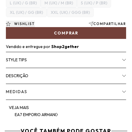
L (UK) / G (BR)
M (UK) / M (BR)
S (UK) / P (BR)
XL (UK) / GG (BR)
XXL (UK) / GGG (BR)
WISHLIST
COMPARTILHAR
COMPRAR
Vendido e entregue por
Shop2gether
STYLE TIPS
DESCRIÇÃO
MEDIDAS
VEJA MAIS
EA7 EMPORIO ARMANI
VOCÊ TAMBÉM PODE GOSTAR