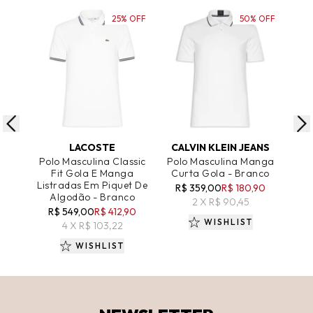
25% OFF
50% OFF
ADICIONAR AO CARRINHO
ADICIONAR AO CARRINHO
A
LACOSTE
CALVIN KLEIN JEANS
T
Polo Masculina Classic
Polo Masculina Manga
Polo
Fit Gola E Manga
Curta Gola - Branco
Fit
Listradas Em Piquet De
R$ 359,00
R$ 180,90
Algodão - Branco
R$
2 X R$ 90,45
R$ 549,00
R$ 412,90
WISHLIST
4 X R$ 103,22
WISHLIST