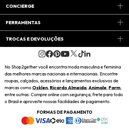
Sobre Nós
CONCIERGE
Conheça o App
Central de Relacionamento
FERRAMENTAS
Conheça o Site
Fretes
Minha Conta
TROCAS E DEVOLUÇÕES
Journal
2Getherclub
Pedido de Presente
Condições Gerais
Novos Designers
Regulamento e Promoções
Wishlist
No Shop2gether você encontra moda masculina e feminina
Troca Fácil
das melhores marcas nacionais e internacionais. Encontre
Saiu na Mídia
Cupons
roupas, calçados, acessórios e lançamentos exclusivos de
Restituição de Pagamento
marcas como
Osklen
,
Ricardo Almeida
,
Animale
,
Farm
,
Sustentabilidade
entre outras. Compre online com segurança, frete para todo
Dúvidas Frequentes
o Brasil e aproveite nossas facilidades de pagamento.
Navegando
Termos e Condições
FORMAS DE PAGAMENTO
Termos e Condições
Política de Privacidade