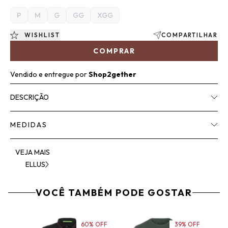
P
M
G
GG
XGG
WISHLIST
COMPARTILHAR
COMPRAR
Vendido e entregue por
Shop2gether
DESCRIÇÃO
MEDIDAS
VEJA MAIS
ELLUS
VOCÊ TAMBÉM PODE GOSTAR
60% OFF
39% OFF