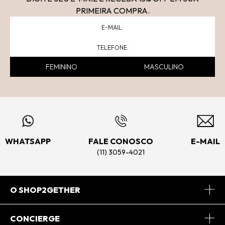
PRIMEIRA COMPRA.
FEMININO
MASCULINO
WHATSAPP
FALE CONOSCO
E-MAIL
(11) 3059-4021
O SHOP2GETHER
Sobre Nós
CONCIERGE