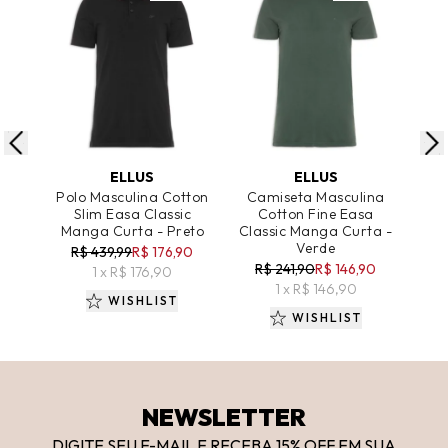
ADICIONAR AO CARRINHO
ADICIONAR AO CARRINHO
A
ELLUS
ELLUS
Polo Masculina Cotton
Camiseta Masculina
Ca
Slim Easa Classic
Cotton Fine Easa
Co
Manga Curta - Preto
Classic Manga Curta -
Cla
Verde
R$ 439,99
R$ 176,90
R$ 241,90
R$ 146,90
R
1 x R$ 176,90
1 x R$ 146,90
WISHLIST
WISHLIST
NEWSLETTER
DIGITE SEU E-MAIL E RECEBA 15
% OFF
EM SUA