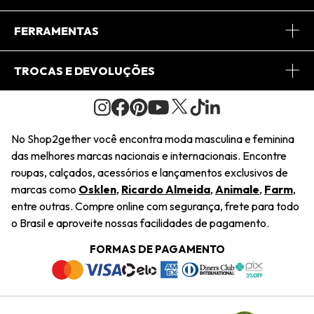
Conheça o App
Central de Relacionamento
FERRAMENTAS
Conheça o Site
Fretes
Minha Conta
TROCAS E DEVOLUÇÕES
Journal
2Getherclub
Pedido de Presente
Condições Gerais
Novos Designers
Regulamento e Promoções
Wishlist
No Shop2gether você encontra moda masculina e feminina
Troca Fácil
das melhores marcas nacionais e internacionais. Encontre
Saiu na Mídia
Cupons
roupas, calçados, acessórios e lançamentos exclusivos de
Restituição de Pagamento
marcas como
Osklen
,
Ricardo Almeida
,
Animale
,
Farm
,
Sustentabilidade
entre outras. Compre online com segurança, frete para todo
Dúvidas Frequentes
o Brasil e aproveite nossas facilidades de pagamento.
Navegando
Termos e Condições
FORMAS DE PAGAMENTO
Termos e Condições
Política de Privacidade
Trabalhe Conosco