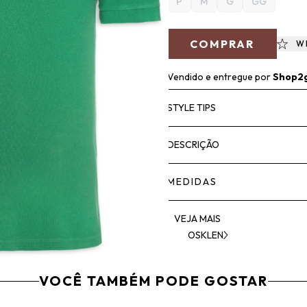
P
M
G
GG
COMPRAR
W
Vendido e entregue por
Shop2
STYLE TIPS
DESCRIÇÃO
MEDIDAS
VEJA MAIS
OSKLEN
VOCÊ TAMBÉM PODE GOSTAR