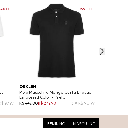
34% OFF
39% OFF
OSKLEN
OSKLEN
ed
Pólo Masculina Manga Curta Brasão
Polo Masculi
e
Embossed Color - Preto
Color - Verde
R$ 97,97
R$ 447,00
R$ 272,90
3 X R$ 90,97
R$ 447,00
R$ 2
FEMININO
MASCULINO