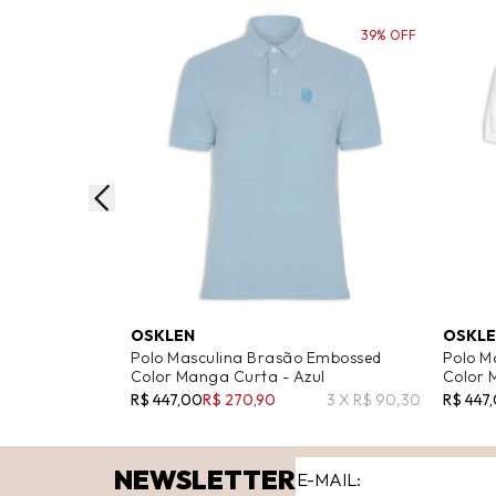
39% OFF
OSKLEN
OSKL
Polo Masculina Brasão Embossed
Polo M
Color Manga Curta - Azul
Color 
R$ 447,00
R$ 270,90
3 X R$ 90,30
R$ 447
NEWSLETTER