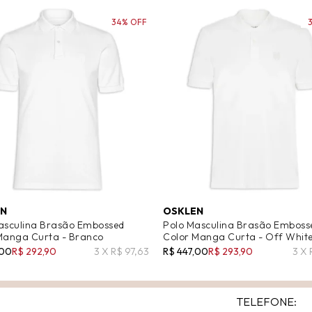
34% OFF
EN
OSKLEN
asculina Brasão Embossed
Polo Masculina Brasão Emboss
Manga Curta - Branco
Color Manga Curta - Off Whit
,00
R$ 292,90
3 X R$ 97,63
R$ 447,00
R$ 293,90
3 X 