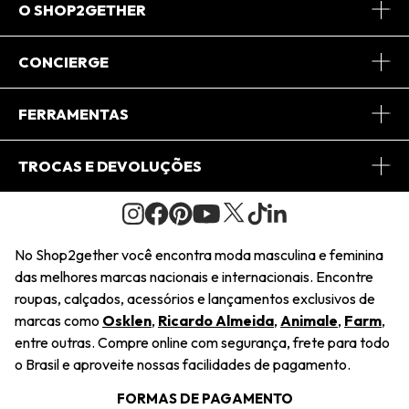
O SHOP2GETHER
Sobre Nós
CONCIERGE
Conheça o App
Central de Relacionamento
FERRAMENTAS
Conheça o Site
Fretes
Minha Conta
TROCAS E DEVOLUÇÕES
Journal
2Getherclub
Pedido de Presente
Condições Gerais
Novos Designers
Regulamento e Promoções
Wishlist
No Shop2gether você encontra moda masculina e feminina
Troca Fácil
das melhores marcas nacionais e internacionais. Encontre
Saiu na Mídia
Cupons
roupas, calçados, acessórios e lançamentos exclusivos de
Restituição de Pagamento
marcas como
Osklen
,
Ricardo Almeida
,
Animale
,
Farm
,
Sustentabilidade
entre outras. Compre online com segurança, frete para todo
Dúvidas Frequentes
o Brasil e aproveite nossas facilidades de pagamento.
Navegando
Termos e Condições
FORMAS DE PAGAMENTO