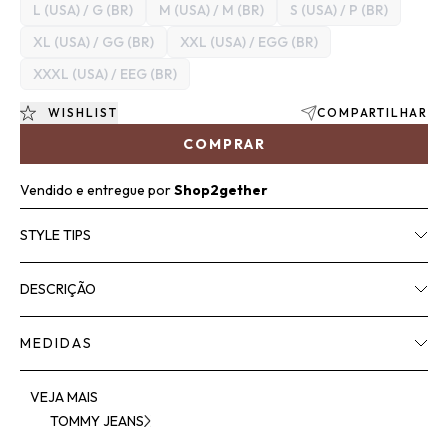
L (USA) / G (BR)
M (USA) / M (BR)
S (USA) / P (BR)
XL (USA) / GG (BR)
XXL (USA) / EGG (BR)
XXXL (USA) / EEG (BR)
WISHLIST
COMPARTILHAR
COMPRAR
Vendido e entregue por
Shop2gether
STYLE TIPS
DESCRIÇÃO
MEDIDAS
VEJA MAIS
TOMMY JEANS