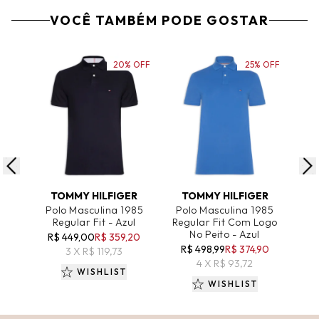
VOCÊ TAMBÉM PODE GOSTAR
20% OFF
25% OFF
ADICIONAR AO CARRINHO
ADICIONAR AO CARRINHO
A
TOMMY HILFIGER
TOMMY HILFIGER
Polo Masculina 1985
Polo Masculina 1985
Pol
Regular Fit - Azul
Regular Fit Com Logo
Regu
No Peito - Azul
R$ 449,00
R$ 359,20
R$ 498,99
R$ 374,90
3 X R$ 119,73
4 X R$ 93,72
WISHLIST
WISHLIST