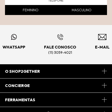
FEMININO
MASCULINO
WHATSAPP
FALE CONOSCO
E-MAIL
(11) 3059-4021
O SHOP2GETHER
Sobre Nós
CONCIERGE
Conheça o App
Central de Relacionamento
FERRAMENTAS
Conheça o Site
Fretes