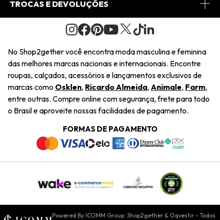
Minha Conta
TROCAS E DEVOLUÇÕES
Journal
2Getherclub
Pedido de Presente
Condições Gerais
Novos Designers
Regulamento e Promoções
Wishlist
No Shop2gether você encontra moda masculina e feminina
Troca Fácil
das melhores marcas nacionais e internacionais. Encontre
Saiu na Mídia
Cupons
roupas, calçados, acessórios e lançamentos exclusivos de
Restituição de Pagamento
marcas como
Osklen
,
Ricardo Almeida
,
Animale
,
Farm
,
Sustentabilidade
entre outras. Compre online com segurança, frete para todo
Dúvidas Frequentes
o Brasil e aproveite nossas facilidades de pagamento.
Navegando
Termos e Condições
FORMAS DE PAGAMENTO
Termos e Condições
Política de Privacidade
Trabalhe Conosco
Declaração De Conteúdo
Powered By ICOMM Group: Shop2gether & Oqvestir - Todos