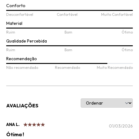
Conforto
Desconfortável
Confortável
Muito Confortável
Material
Ruim
Bom
Ótimo
Qualidade Percebida
Ruim
Bom
Ótimo
Recomendação
Não recomendado
Recomendado
Muito Recomendado
AVALIAÇÕES
ANA L.
01/03/2026
Ótima !