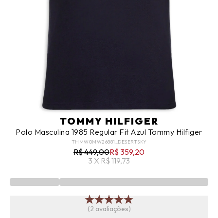
TOMMY HILFIGER
Polo Masculina 1985 Regular Fit Azul Tommy Hilfiger
THMW0MW26881_DESERTSKY
R$ 449,00
R$ 359,20
3 X R$ 119,73
(2 avaliações)