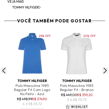
VEJA MAIS
TOMMY HILFIGER
VOCÊ TAMBÉM PODE GOSTAR
25% OFF
20% OFF
ADICIONAR AO CARRINHO
ADICIONAR AO CARRINHO
A
TOMMY HILFIGER
TOMMY HILFIGER
T
Polo Masculina 1985
Polo Masculina 1985
Po
Regular Fit Com Logo
Regular Fit - Branco
R
No Peito - Azul
R$ 449,00
R$ 359,20
R
R$ 498,99
R$ 374,90
3 X R$ 119,73
4 X R$ 93,72
WISHLIST