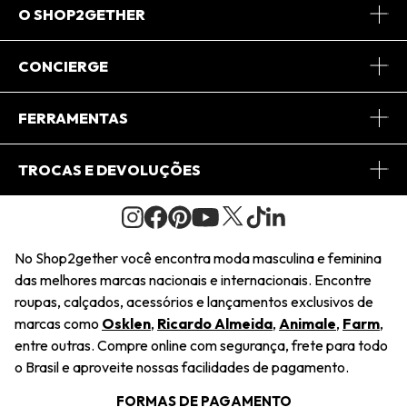
O SHOP2GETHER
Sobre Nós
CONCIERGE
Conheça o App
Central de Relacionamento
FERRAMENTAS
Conheça o Site
Fretes
Minha Conta
TROCAS E DEVOLUÇÕES
Journal
2Getherclub
Pedido de Presente
Condições Gerais
Novos Designers
Regulamento e Promoções
Wishlist
No Shop2gether você encontra moda masculina e feminina
Troca Fácil
das melhores marcas nacionais e internacionais. Encontre
Saiu na Mídia
Cupons
roupas, calçados, acessórios e lançamentos exclusivos de
Restituição de Pagamento
marcas como
Osklen
,
Ricardo Almeida
,
Animale
,
Farm
,
Sustentabilidade
entre outras. Compre online com segurança, frete para todo
Dúvidas Frequentes
o Brasil e aproveite nossas facilidades de pagamento.
Navegando
Termos e Condições
FORMAS DE PAGAMENTO