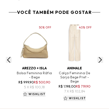
VOCÊ TAMBÉM PODE GOSTAR
50% OFF
40% OFF
ADICIONAR AO CARRINHO
ADICIONAR AO CARRINHO
ADICIO
AREZZO + ISLA
ANIMALE
Bolsa Feminina Ráfia
Calça Feminina De
Sandá
- Bege
Sarja Bege Pret -
Soho
Bege
R$ 999,90
R$ 500,90
R$ 1.198,00
R$ 719,90
R$ 69
5 X R$ 100,18
7 X R$ 102,84
5 
WISHLIST
WISHLIST