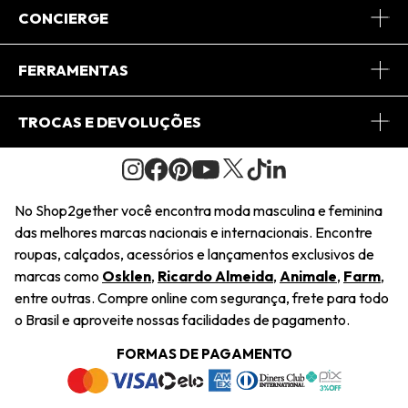
Sobre Nós
CONCIERGE
Conheça o App
Central de Relacionamento
FERRAMENTAS
Conheça o Site
Fretes
Minha Conta
TROCAS E DEVOLUÇÕES
Journal
2Getherclub
Pedido de Presente
Condições Gerais
Novos Designers
Regulamento e Promoções
Wishlist
No Shop2gether você encontra moda masculina e feminina
Troca Fácil
das melhores marcas nacionais e internacionais. Encontre
Saiu na Mídia
Cupons
roupas, calçados, acessórios e lançamentos exclusivos de
Restituição de Pagamento
marcas como
Osklen
,
Ricardo Almeida
,
Animale
,
Farm
,
Sustentabilidade
entre outras. Compre online com segurança, frete para todo
Dúvidas Frequentes
o Brasil e aproveite nossas facilidades de pagamento.
Navegando
Termos e Condições
FORMAS DE PAGAMENTO
Termos e Condições
Política de Privacidade