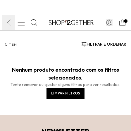
FINAL LIQUIDA:
O VERÃO’27 NO SEU TEMPO:
ATÉ 70% OFF + 10% OFF
FRETE GRÁTIS
10EXTRA.
FRETEAPP*
.
0
FILTRAR E ORDENAR
ITEM
Nenhum produto encontrado com os filtros
selecionados.
Tente remover ou ajustar alguns filtros para ver resultados.
LIMPAR FILTROS