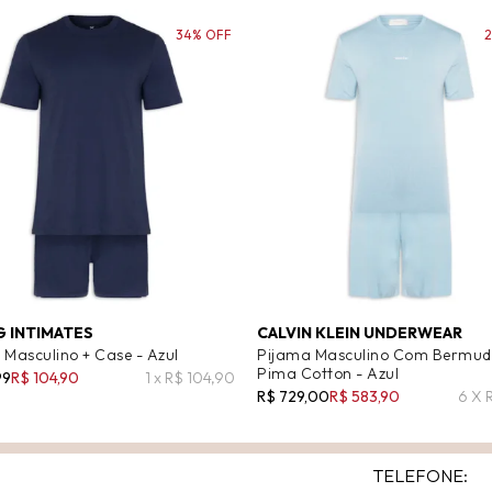
34% OFF
G INTIMATES
CALVIN KLEIN UNDERWEAR
 Masculino + Case - Azul
Pijama Masculino Com Bermu
Pima Cotton - Azul
99
R$ 104,90
1 x R$ 104,90
R$ 729,00
R$ 583,90
6 X 