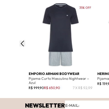
35% OFF
EMPORIO ARMANI BODYWEAR
HERIN
Pijama Curto Masculino Nightwear –
Pijama
Azul
R$ 159,
R$ 999,90
R$ 650,90
7 X R$ 92,99
NEWSLETTER